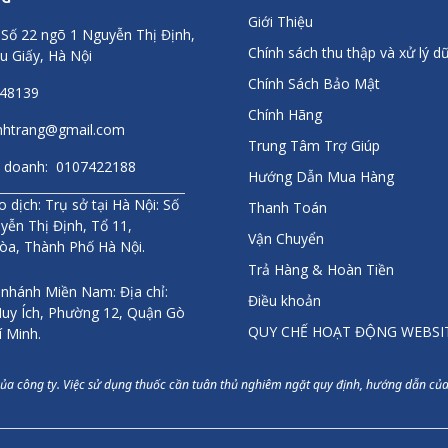
Giới Thiệu
 Số 22 ngõ 1 Nguyễn Thị Định,
Chính sách thu thập và xử lý dữ
u Giấy, Hà Nội
Chính Sách Bảo Mật
448139
Chính Hãng
anhtrang@gmail.com
Trung Tâm Trợ Giúp
inh doanh: 0107422188
Hướng Dẫn Mua Hàng
 dịch: Trụ sở tại Hà Nội: Số
Thanh Toán
yễn Thị Định, Tổ 11,
Vận Chuyển
òa, Thành Phố Hà Nội.
Trả Hàng & Hoàn Tiền
 nhánh Miền Nam: Địa chỉ:
Điều khoản
uy Ích, Phường 12, Quận Gò
QUY CHẾ HOẠT ĐỘNG WEBSI
í Minh.
của công ty. Việc sử dụng thuốc cần tuân thủ nghiêm ngặt quy định, hướng dẫn của 