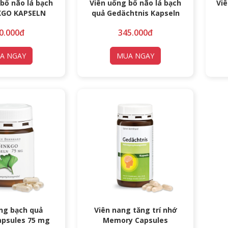
bổ não lá bạch
Viên uống bổ não lá bạch
Viê
KGO KAPSELN
quả Gedächtnis Kapseln
0.000đ
345.000đ
A NGAY
MUA NGAY
ng bạch quả
Viên nang tăng trí nhớ
apsules 75 mg
Memory Capsules