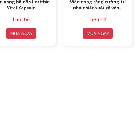
n nang bổ não Lecithin
Viên nang tăng cường trí
Vital Kapseln
nhớ chiết xuất rễ vàng
Rhodiola Rosea
Liên hệ
Liên hệ
(Roseroot)
MUA NGAY
MUA NGAY