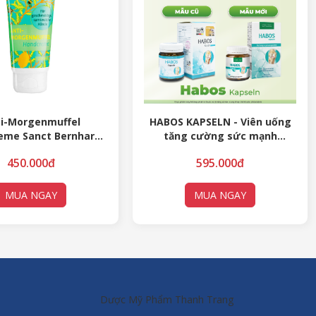
i-Morgenmuffel
HABOS KAPSELN - Viên uống
eme Sanct Bernhard
tăng cường sức mạnh
 dưỡng da (hương
xương khớp (60 VIÊN)
450.000đ
595.000đ
chanh)
MUA NGAY
MUA NGAY
Dược Mỹ Phẩm Thanh Trang