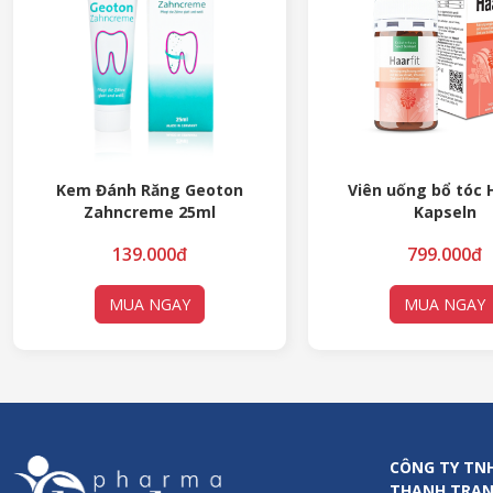
Kem Đánh Răng Geoton
Viên uống bổ tóc 
Zahncreme 25ml
Kapseln
139.000đ
799.000đ
MUA NGAY
MUA NGAY
CÔNG TY TN
THANH TRA