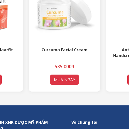
Haarfit
Curcuma Facial Cream
Ant
Handcr
– Kem
535.000đ
MUA NGAY
HH XNK DƯỢC MỸ PHẨM
Về chúng tôi
NG