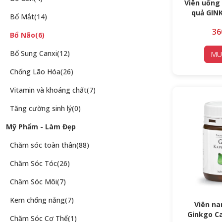
Viên uống 
quả GIN
Bổ Mắt
(14)
36
Bổ Não
(6)
Bổ Sung Canxi
(12)
MU
Chống Lão Hóa
(26)
Vitamin và khoáng chất
(7)
Tăng cường sinh lý
(0)
Mỹ Phẩm - Làm Đẹp
Chăm sóc toàn thân
(88)
Chăm Sóc Tóc
(26)
Chăm Sóc Môi
(7)
Kem chống nắng
(7)
Viên na
Ginkgo C
Chăm Sóc Cơ Thể
(1)