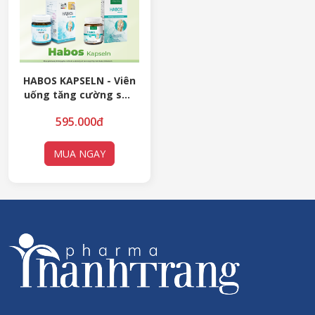
HABOS KAPSELN - Viên
uống tăng cường sức
mạnh xương khớp (60
595.000đ
VIÊN)
MUA NGAY