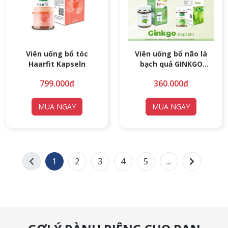
Viên uống bổ tóc
Viên uống bổ não lá
Haarfit Kapseln
bạch quả GINKGO
KAPSELN
799.000đ
360.000đ
MUA NGAY
MUA NGAY
1
2
3
4
5
...