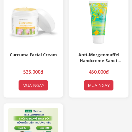
Curcuma Facial Cream
Anti-Morgenmuffel
Handcreme Sanct
Bernhard – Kem
535.000đ
450.000đ
dưỡng da (hương
chanh)
MUA NGAY
MUA NGAY