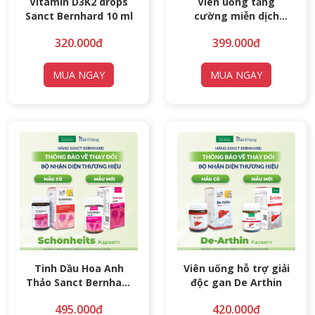
Vitamin D3K2 drops
Viên uống tăng
Sanct Bernhard 10 ml
cường miễn dịch
VITAMIN C - ZINK
320.000đ
399.000đ
MUA NGAY
MUA NGAY
Tinh Dầu Hoa Anh
Viên uống hỗ trợ giải
Thảo Sanct Bernhard
độc gan De Arthin
60 viên
495.000đ
420.000đ