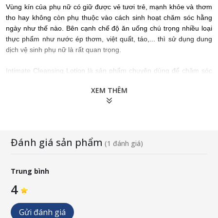
Vùng kín của phụ nữ có giữ được vẻ tươi trẻ, mạnh khỏe và thơm
tho hay không còn phụ thuộc vào cách sinh hoạt chăm sóc hằng
ngày như thế nào. Bên cạnh chế độ ăn uống chú trọng nhiều loại
thực phẩm như nước ép thơm, việt quất, táo,... thì sử dụng dung
dịch vệ sinh phụ nữ là rất quan trọng.
Intimate Cleansing Lotion
là sản phẩm chuyên dùng để chăm sóc
và vệ sinh vùng kín (âm hộ) hàng ngày. Công thức được nghiên
XEM THÊM
cứu, xây dựng dưới sự tham vấn của các Bác sĩ chuyên khoa phụ
sản và các Dược sĩ chuyên ngành bào chế hàng đầu tại CHLB
Đức. Chiết xuất các thành phần tự nhiên như lô hội, hoa cúc sản
phẩm an toàn giúp khử mùi hôi khó chịu và ngăn ngừa nguy cơ
viêm nhiễm giúp khử mùi hôi khó chịu và ngăn ngừa nguy cơ viêm
Đánh giá sản phẩm
(1 đánh giá)
nhiễm mà không gây khô rát, phù hợp với sinh lý vùng kín phụ nữ
Á Đông và không ảnh hưởng tới PH tự nhiên âm đạo.
Intimate
Cleansing Lotion -
sản phẩm chăm sóc ‘cô bé” không thể thiếu của
Trung bình
chị em phụ nữ.
4
Gửi đánh giá