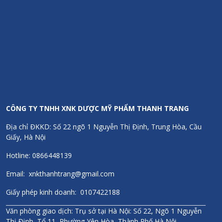
Ưu điểm nổi bật của
Dung dịch phụ nữ Intimate Cleansing
Lotion:
Chiết xuất tự nhiên SyriCalm ™
(Phragmites Karka Extract,
Poria Cocos Extract)
kết hợp với acid lactic, chiết xuất lô hội,
chiết xuất cúc la mã,.. giúp kháng khuẩn, ngừa viêm nhiễm phụ
khoa; cân bằng pH âm đạo; dưỡng ẩm và giảm khô rát âm đạo
CÔNG TY TNHH XNK DƯỢC MỸ PHẨM THANH TRANG
Thiết kế dưới dạng tạo bọt, làm sạch sâu, mùi hương dịu nhẹ,
thuận tiện khi sử dụng.
Địa chỉ ĐKKD: Số 22 ngõ 1 Nguyễn Thị Định, Trung Hòa, Cầu
Không chứa xà phòng, không có tính kiềm nên duy trì sự cân
Giấy, Hà Nội
bằng tự nhiên một cách hiệu quả.
Hotline: 0866448139
Kem rửa có mùi thơm tự nhiên, giúp kiểm soát mùi tốt, mang lại
cảm giác khô thoáng, thoải mái khi sử dụng...
Email: xnkthanhtrang@gmail.com
Giấy phép kinh doanh: 0107422188
Văn phòng giao dịch: Trụ sở tại Hà Nội: Số 22, Ngõ 1 Nguyễn
Thị Định, Tổ 11, Phường Yên Hòa, Thành Phố Hà Nội.