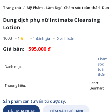
Trang chủ
Mỹ Phẩm - Làm Đẹp
Chăm sóc toàn thân
Dung 
Dung dịch phụ nữ Intimate Cleansing
Lotion
1603
1
1 đánh giá
0 bình luận
Giá bán:
595.000 đ
Chăm
sóc
Danh mục
toàn
thân
Sanct
Thương hiệu:
Bernhard
Sản phẩm cần tư vấn từ dược sỹ.
ĐẶT MUA NGAY
THÊM VÀO GIỎ HÀNG