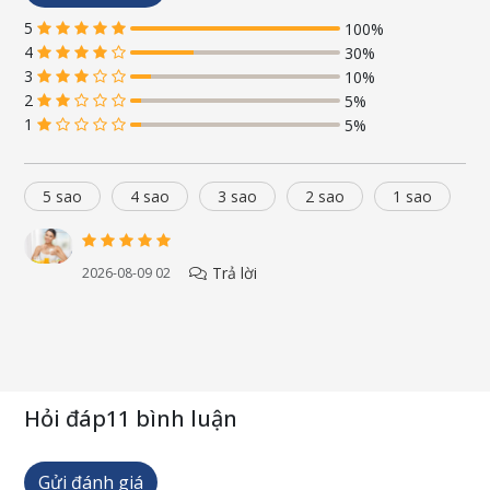
5
100%
4
30%
3
10%
2
5%
1
5%
5 sao
4 sao
3 sao
2 sao
1 sao
Trả lời
2026-08-09 02
Hỏi đáp
11 bình luận
Gửi đánh giá