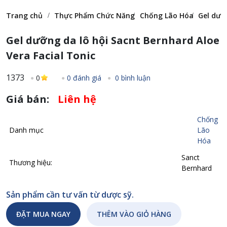
Trang chủ
Thực Phẩm Chức Năng
Chống Lão Hóa
Gel dưỡ
Gel dưỡng da lô hội Sacnt Bernhard Aloe
Vera Facial Tonic
1373
0
0 đánh giá
0 bình luận
Giá bán:
Liên hệ
Chống
Danh mục
Lão
Hóa
Sanct
Thương hiệu:
Bernhard
Sản phẩm cần tư vấn từ dược sỹ.
ĐẶT MUA NGAY
THÊM VÀO GIỎ HÀNG