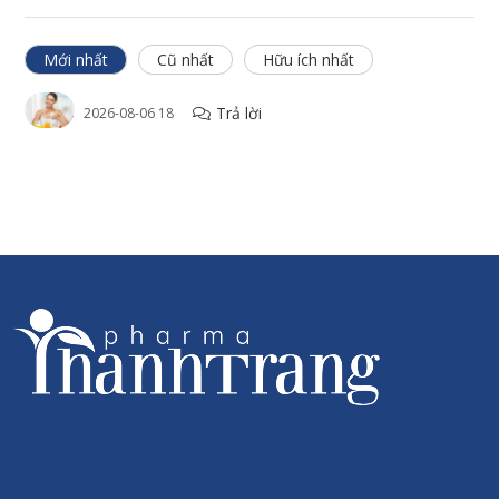
36 tháng kể từ ngày sản xuất. Hạn sử dụng ghi trên sản phẩm.
Mới nhất
Cũ nhất
Hữu ích nhất
Thông tin thương hiệu
Sanct Bernhard là một trong những hãng sản xuất dược mỹ
Trả lời
2026-08-06 18
phẩm hàng đầu tại Đức và Châu Âu. Thành lập từ năm 1903
với hơn 118 năm đồng hành phát triển cùng sức khỏe con
người. Là một trong những thương hiệu lâu đời và có chất
lượng sản phẩm tốt bậc nhất Châu Âu. Được phân phối tại hơn
100 Quốc gia trên thế giới trong đó có hơn 30 nước Châu Âu.
Thanh Trang Pharma tự hào là đơn vị phân phối các sản phẩm
dược mỹ phẩm từ hãng dược phẩm Sanct Bernhard của CHLB
Đức tại Việt Nam.
Chính sách
Hoàn tiền 300% nếu phát hiện hàng giả/kém chất lượng
Chính hãng 100%
Đầy đủ hóa đơn, chứng từ, giấy kiểm định...