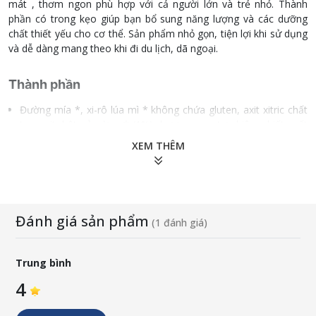
mát , thơm ngon phù hợp với cả người lớn và trẻ nhỏ. Thành
phần có trong kẹo giúp bạn bổ sung năng lượng và các dưỡng
chất thiết yếu cho cơ thể. Sản phẩm nhỏ gọn, tiện lợi khi sử dụng
và dễ dàng mang theo khi đi du lịch, dã ngoại.
Thành phần
Đường mía *, xi-rô lúa mì * không chứa gluten, axit xitric chất
tạo axit, bột củ gừng * (1%), hương cam tự nhiên, chiết xuất
gừng * (0,15%), màu chiết xuất từ trái cây và thực vật.
XEM THÊM
* Được chứng nhận hữu cơ.
Quy cách: 170g/ lọ
Đánh giá sản phẩm
(1 đánh giá)
Trung bình
4