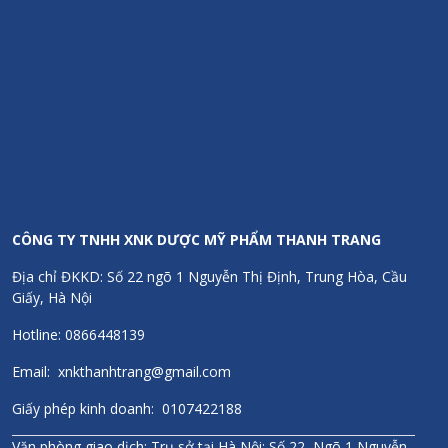
Đầy đủ hóa đơn, chứng từ, giấy kiểm định
CÔNG TY TNHH XNK DƯỢC MỸ PHẨM THANH TRANG
Địa chỉ ĐKKD: Số 22 ngõ 1 Nguyễn Thị Định, Trung Hòa, Cầu
Giấy, Hà Nội
Hotline: 0866448139
Email: xnkthanhtrang@gmail.com
Giấy phép kinh doanh: 0107422188
Văn phòng giao dịch: Trụ sở tại Hà Nội: Số 22, Ngõ 1 Nguyễn