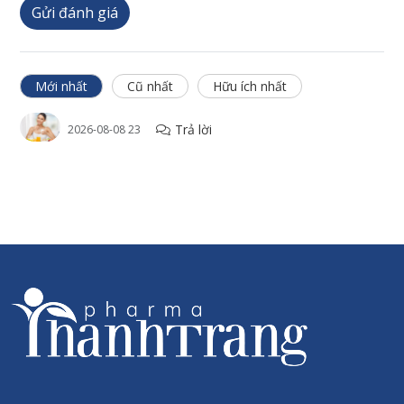
Gửi đánh giá
Hạn sử dụng
Hạn sử dụng ghi trên sản phẩm.
Mới nhất
Cũ nhất
Hữu ích nhất
Thông tin thương hiệu
Trả lời
2026-08-08 23
Sanct Bernhard là một trong những hãng sản xuất dược mỹ
phẩm hàng đầu tại Đức và Châu Âu. Thành lập từ năm 1903
với hơn 117 năm đồng hành phát triển cùng sức khỏe con
người. Là một trong những thương hiệu lâu đời và có chất
lượng sản phẩm tốt bậc nhất Châu Âu. Được phân phối tại hơn
100 Quốc gia trên thế giới trong đó có hơn 30 nước Châu Âu.
Thanh Trang Pharma tự hào là đơn vị phân phối các sản phẩm
dược mỹ phẩm từ hãng dược phẩm Sanct Bernhard của CHLB
Đức tại Việt Nam.
Chính sách
Hoàn tiền 300% nếu phát hiện hàng giả/kém chất lượng
Chính hãng 100%