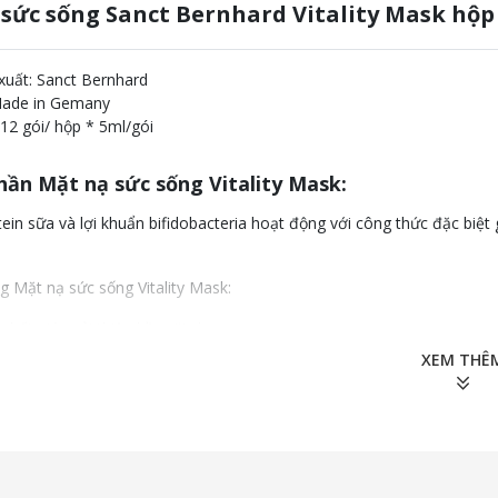
sức sống Sanct Bernhard Vitality Mask hộp 
xuất: Sanct Bernhard
 Made in Gemany
 12 gói/ hộp * 5ml/gói
hần Mặt nạ sức sống Vitality Mask:
ein sữa và lợi khuẩn bifidobacteria hoạt động với công thức đặc biệt 
 Mặt nạ sức sống Vitality Mask:
 chất giúp cải thiện bề mặt da.
XEM THÊ
 hồi và cải thiện nếp nhăn.
 chắc, sáng khỏe Tái tạo và phục hồi da Kiểm soát độ nhờn, cân bằ