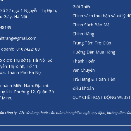
rnhard là một trong những hãng sản xuất dược mỹ phẩm hàng đầu t
Giới Thiệu
 Số 22 ngõ 1 Nguyễn Thị Định,
t triển cùng sức khỏe con người. Là một trong những thương hiệu l
Chính sách thu thập và xử lý dữ
u Giấy, Hà Nội
 hơn 100 Quốc gia trên thế giới trong đó có hơn 30 nước Châu Âu. 
từ hãng dược phẩm Sanct Bernhard của CHLB Đức tại Việt Nam.
Chính Sách Bảo Mật
448139
Chính Hãng
:
anhtrang@gmail.com
Trung Tâm Trợ Giúp
 300% nếu phát hiện hàng giả/kém chất lượng
inh doanh: 0107422188
g 100% Đầy đủ hóa đơn, chứng từ, giấy kiểm định...
Hướng Dẫn Mua Hàng
 dịch: Trụ sở tại Hà Nội: Số
amun #matnatrimun #matnatrangda #matna #matnatriseo #matna
Thanh Toán
yễn Thị Định, Tổ 11,
Vận Chuyển
òa, Thành Phố Hà Nội.
Trả Hàng & Hoàn Tiền
 nhánh Miền Nam: Địa chỉ:
Điều khoản
uy Ích, Phường 12, Quận Gò
QUY CHẾ HOẠT ĐỘNG WEBSI
í Minh.
của công ty. Việc sử dụng thuốc cần tuân thủ nghiêm ngặt quy định, hướng dẫn của 