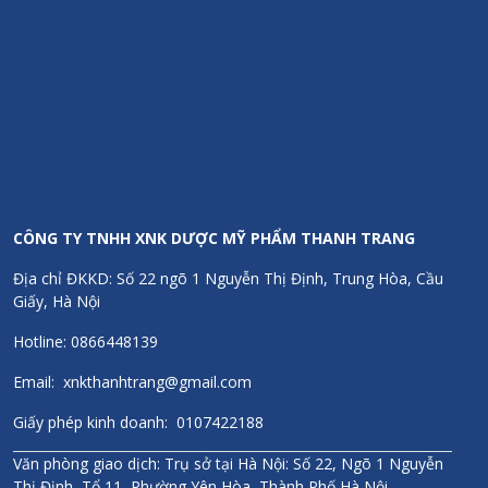
lượng sản phẩm tốt bậc nhất Châu Âu. Được phân phối tại hơn
100 Quốc gia trên thế giới trong đó có hơn 30 nước Châu
Âu.
Thanh Trang Pharma tự hào là đơn vị phân phối các sản
phẩm dược mỹ phẩm từ hãng dược phẩm Sanct Bernhard của
CHLB Đức tại Việt Nam.
Chính sách
Hoàn tiền 300% nếu phát hiện hàng giả/kém chất lượng
Chính hãng 100%
CÔNG TY TNHH XNK DƯỢC MỸ PHẨM THANH TRANG
Đầy đủ hóa đơn, chứng từ, giấy kiểm định
Địa chỉ ĐKKD: Số 22 ngõ 1 Nguyễn Thị Định, Trung Hòa, Cầu
Giấy, Hà Nội
Hotline: 0866448139
Email: xnkthanhtrang@gmail.com
Giấy phép kinh doanh: 0107422188
Văn phòng giao dịch: Trụ sở tại Hà Nội: Số 22, Ngõ 1 Nguyễn
Thị Định, Tổ 11, Phường Yên Hòa, Thành Phố Hà Nội.