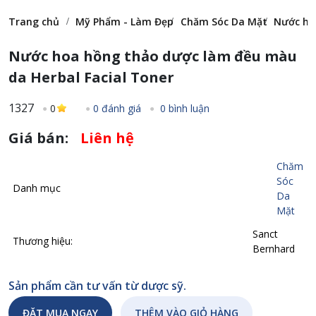
Trang chủ
Mỹ Phẩm - Làm Đẹp
Chăm Sóc Da Mặt
Nước ho
Nước hoa hồng thảo dược làm đều màu
da Herbal Facial Toner
1327
0
0 đánh giá
0 bình luận
Giá bán:
Liên hệ
Chăm
Sóc
Danh mục
Da
Mặt
Sanct
Thương hiệu:
Bernhard
Sản phẩm cần tư vấn từ dược sỹ.
ĐẶT MUA NGAY
THÊM VÀO GIỎ HÀNG