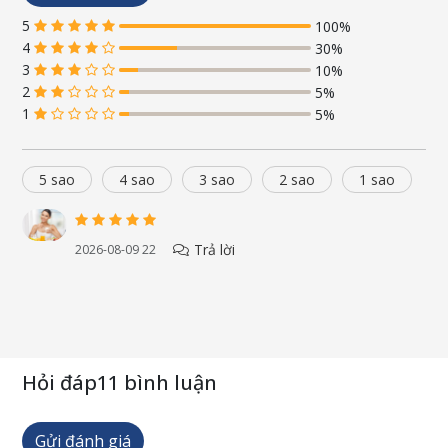
5
100%
4
30%
3
10%
2
5%
1
5%
5 sao
4 sao
3 sao
2 sao
1 sao
Trả lời
2026-08-09 22
Hỏi đáp
11 bình luận
Công dụng
Chứa chiết xuất tự nhiên của thảo mộc pansy và hamamelis
Gửi đánh giá