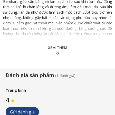
Bernhard giúp cân bằng và làm sạch sâu sau khi rửa mặt, đồng
thời se khít lỗ chân lông và dưỡng ẩm, làm đều màu da. Sau khi
sử dụng, làn da như được làm sạch một cách vượt trội, trở nên
nhẹ nhàng, không gây bất kì các tác dụng phụ nào hay nhờn rít
đem lại cảm giác rất thoải mái. Sản phẩm được chiết xuất từ các
loại thảo mộc thiên nhiên giúp nuôi dưỡng, tăng cường sức đề
kháng cho da và chống lại các tác hại từ môi trường xung quanh
tác động lên làn da. Sản phẩm đã qua kiểm nghiệm da liễu, cam
kết 100% hàng chính hãng.
XEM THÊM
Thành phần
Aqua, Alcohol denat., Propylene Glycol, Hamamelis Virginiana
Water, Glycerin, Salvia Officinalis Leaf Extract, Viola Tricolor
Đánh giá sản phẩm
(1 đánh giá)
Extract, Allantoin, Phenoxyethanol, Benzoic Acid,
Dehydroacetic Acid, Citric Acid, Alcohol.
Trung bình
Quy cách: 100ml/ lọ
4
Gửi đánh giá