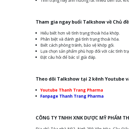
Tình trạng này ảnh hưởng rất nhiều đến sức kh
Tham gia ngay buổi Talkshow về Chủ đ
Hiểu biết hơn về tình trạng thoái hóa khớp.
Phân biệt và đánh giá tình trạng thoái hóa.
Biết cách phòng tránh, bảo vệ khớp gối.
Lựa chọn sản phẩm phù hợp đối với các tình trạ
Đặt câu hỏi để bác sĩ giải đáp.
Theo dõi Talkshow tại 2 kênh Youtube 
Youtube Thanh Trang Pharma
Fanpage Thanh Trang Pharma
CÔNG TY TNHH XNK DƯỢC MỸ PHẨM T
Địa chỉ: Tòa nhà N02, Ngõ 259 Yên Hòa, Cầu Giấy