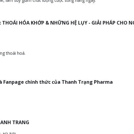
ỏe, làm suy giảm chất lượng cuộc sống hàng ngày.
ề: THOÁI HÓA KHỚP & NHỮNG HỆ LỤY - GIẢI PHÁP CHO N
ng thoái hoá.
và Fanpage chính thức của Thanh Trạng Pharma
HANH TRANG
, Hà Nội