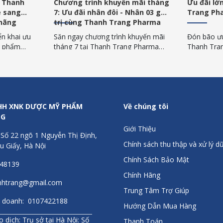
uyến mãi tháng
Ưu đãi lớn mùa hè từ Thanh
Mừng
i - Nhân 03 giá
Trang Pharma
Nhận
Trang Pharma
Khỏe
Pha
rình khuyến mãi
Đón bão ưu đãi lớn mùa hè từ
Đón Q
 Trang Pharma
Thanh Trang Pharma! Chương trình
chươ
ặng 1, Mua 1
khuyến mãi mua 1 tặng 1, mua 2
từ T
ẩm Sanct
tặng 1 quà tặng chuẩn Đức từ
sức k
 tặng lên đến
Sanct Bernhard. Săn ngay hôm nay!
Xem n
HH XNK DƯỢC MỸ PHẨM
Về chúng tôi
NG
Giới Thiệu
 Số 22 ngõ 1 Nguyễn Thị Định,
Chính sách thu thập và xử lý dữ
u Giấy, Hà Nội
Chính Sách Bảo Mật
448139
Chính Hãng
anhtrang@gmail.com
Trung Tâm Trợ Giúp
inh doanh: 0107422188
Hướng Dẫn Mua Hàng
 dịch: Trụ sở tại Hà Nội: Số
Thanh Toán