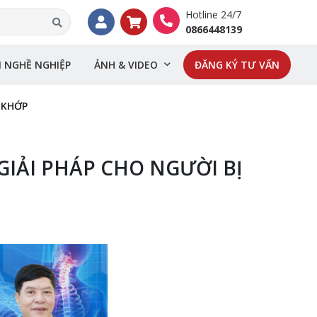
Hotline 24/7
0866448139
I NGHỀ NGHIỆP
ẢNH & VIDEO
ĐĂNG KÝ TƯ VẤN
 KHỚP
GIẢI PHÁP CHO NGƯỜI BỊ