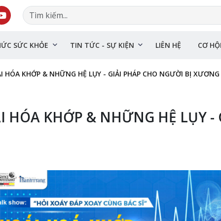
HỨC SỨC KHỎE
TIN TỨC - SỰ KIỆN
LIÊN HỆ
CƠ HỘ
I HÓA KHỚP & NHỮNG HỆ LỤY - GIẢI PHÁP CHO NGƯỜI BỊ XƯƠNG
ÁI HÓA KHỚP & NHỮNG HỆ LỤY - 