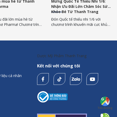
 Quốc Tế Thiếu Nhi 1/6:
Ưu đãi lớn sinh nhật 10 năm
 Ưu Đãi Lớn Chăm Sóc Sức
Thanh Trang Pharma
 Bé Từ Thanh Trang
rma
uốc tế thiếu nhi 1/6 với
Ưu đãi lớn từ Thanh Trang Phar
ng trình khuyến mãi cực khủng
mừng 10 năm thành lập với chư
hanh Trang Pharma để bảo vệ
trình Mua 1 tặng 1, Mua 2 tặng 1
hỏe toàn diện cho con yêu.
khi mua sản phẩm Sanct Bernhar
gay ưu đãi lớn tại đây!
Dược Mỹ Phẩm Thanh Trang
Kết nối với chúng tôi
 liệu cá nhân
Tìm đường