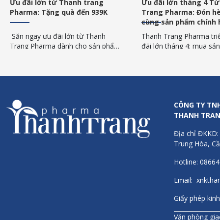
Ưu đãi lớn tháng 4 Từ Thanh
Chương trình kh
Trang Pharma: Đón hè sang
7: Ưu đãi nhân đô
cùng sản phẩm chính hãng
trị cùng Thanh 
Thanh Trang Pharma triển khai ưu
Săn ngay chương t
đãi lớn tháng 4: mua sản phẩm
tháng 7 tại Thanh
Sanct Bernhard, tặng ngay kem
với ưu đãi Mua 2 t
t
đánh răng Geoton trị giá 139K,
tặng 1 các sản ph
chăm sóc sức khỏe toàn diện.
Bernhard Đức. Quà
939.000đ!
CÔNG TY TN
THANH TRA
Địa chỉ ĐKKD:
Trung Hòa, Cầ
Hotline: 0866
Email: xnkth
Giấy phép k
Văn phòng giao