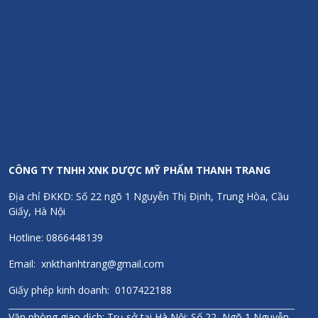
Đức tại Việt Nam.
Chính sách
Hoàn tiền 300% nếu phát hiện hàng giả/kém chất lượng
Chính hãng 100%
Đầy đủ hóa đơn, chứng từ, giấy kiểm định
CÔNG TY TNHH XNK DƯỢC MỸ PHẨM THANH TRANG
Địa chỉ ĐKKD: Số 22 ngõ 1 Nguyễn Thị Định, Trung Hòa, Cầu
Giấy, Hà Nội
Hotline: 0866448139
Email: xnkthanhtrang@gmail.com
Giấy phép kinh doanh: 0107422188
Văn phòng giao dịch: Trụ sở tại Hà Nội: Số 22, Ngõ 1 Nguyễn