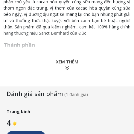
phần chủ yếu là cacao hòa quyện cùng sữa mang đến hương vị
thơm ngon đặc trưng. Vị thơm của cacao hòa quyện cùng sữa
béo ngậy, vị đường dịu ngọt sẽ mang lại cho bạn những phút giải
trí và thưởng thức thật tuyệt vời bên cạnh bạn bè hoặc người
thân. Sản phẩm đã qua kiểm nghiệm, cam kết 100% hàng chính
hãng thương hiệu Sanct Bernhard của Đức
Thành phần
Bơ ca cao
XEM THÊM
Sữa bột nguyên chất
Đường
Hạt ca cao
Đường nâu
Chiết xuất vani tự nhiên
Đánh giá sản phẩm
(1 đánh giá)
Chất nhũ hóa: lecithin đậu nành
Chiết xuất mạch nha lúa mạch.
Trung bình
Quy cách: 100g/ hộp
4