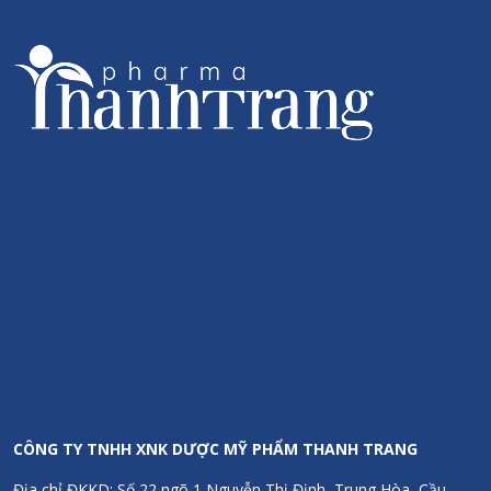
Công dụng
Giúp làm sạch nhẹ nhàng mặt, cơ thể và tóc.
Hoàn hảo cho làn da mỏng manh, nhạy cảm của em bé.
Công thức kem đặc biệt, tạo bọt nhẹ với dưỡng chất từ lô hội
và betaine giúp chăm sóc da và cấp ẩm chuyên sâu, giúp da
giữ được lớp dầu tự nhiên để có thể thực hiện chức năng bảo
vệ.
Hương thơm trái cây tự nhiên dễ chịu mang đến cảm giác
hạnh phúc tuyệt vời, tràn đầy tình yêu và sự an toàn.
Người lớn có làn da nhạy cảm cũng nên sử dụng sản phẩm
này!
CÔNG TY TNHH XNK DƯỢC MỸ PHẨM THANH TRANG
Hạn sử dụng
Địa chỉ ĐKKD: Số 22 ngõ 1 Nguyễn Thị Định, Trung Hòa, Cầu