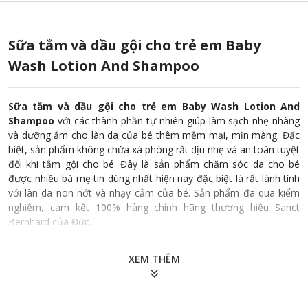
Sữa tắm và dầu gội cho trẻ em Baby
Wash Lotion And Shampoo
Sữa tắm và dầu gội cho trẻ em Baby Wash Lotion And
Shampoo
với các thành phần tự nhiên giúp làm sạch nhẹ nhàng
và dưỡng ẩm cho làn da của bé thêm mềm mại, mịn màng. Đặc
biệt, sản phẩm không chứa xà phòng rất dịu nhẹ và an toàn tuyệt
đối khi tắm gội cho bé. Đây là sản phẩm chăm sóc da cho bé
được nhiều bà mẹ tin dùng nhất hiện nay đặc biệt là rất lành tính
với làn da non nớt và nhạy cảm của bé. Sản phẩm đã qua kiểm
nghiệm, cam kết 100% hàng chính hãng thương hiệu Sanct
Bernhard của Đức.
Thành phần
XEM THÊM
Aqua, Coco-Glucoside, Glycerin, Betaine, Saccharide
Isomerate, Sodium Cocoyl Glutamate, Aloe Barbadensis Leaf