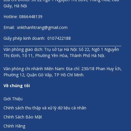
Hạn sử dụng ghi trên sản phẩm.
Giấy, Hà Nội
Hotline: 0866448139
Thông tin thương hiệu
Email: xnkthanhtrang@gmail.com
Sanct Bernhard là một trong những hãng sản xuất dược mỹ
phẩm hàng đầu tại Đức và Châu Âu. Thành lập từ năm 1903
Giấy phép kinh doanh: 0107422188
với hơn 117 năm đồng hành phát triển cùng sức khỏe con
người. Là một trong những thương hiệu lâu đời và có chất
Văn phòng giao dịch: Trụ sở tại Hà Nội: Số 22, Ngõ 1 Nguyễn
lượng sản phẩm tốt bậc nhất Châu Âu. Được phân phối tại hơn
Thị Định, Tổ 11, Phường Yên Hòa, Thành Phố Hà Nội.
100 Quốc gia trên thế giới trong đó có hơn 30 nước Châu
Âu.
Thanh Trang Pharma tự hào là đơn vị phân phối các sản
Văn phòng chi nhánh Miền Nam: Địa chỉ: 230/18 Phan Huy Ích,
phẩm dược mỹ phẩm từ hãng dược phẩm Sanct Bernhard của
Phường 12, Quận Gò Vấp, TP Hồ Chí Minh.
CHLB Đức tại Việt Nam.
Về chúng tôi
Chính sách
Giới Thiệu
Hoàn tiền 300% nếu phát hiện hàng giả/kém chất lượng
Chính sách thu thập và xử lý dữ liệu cá nhân
Chính hãng 100%
Chính Sách Bảo Mật
Đầy đủ hóa đơn, chứng từ, giấy kiểm định
Chính Hãng