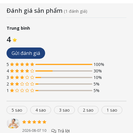
Juice, Tocopherol, Glyceryl Oleate, Sorbitan Oleate
Decylglucoside Crosspolymer, Citric Acid, Potassium Sorbate,
Đánh giá sản phẩm
(1 đánh giá)
Benzyl Alcohol, Sodium Chloride, Sodium Citrate,
Hydrogenated Vegetable Glycerides Citrate, Lecithin, Ascorbyl
Palmitate, Isopropyl Alcohol, Parfum.
Trung bình
4
Quy cách: 200ml/ lọ
Gửi đánh giá
5
100%
4
30%
3
10%
2
5%
1
5%
5 sao
4 sao
3 sao
2 sao
1 sao
Trả lời
2026-08-07 10