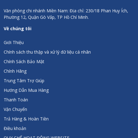
Súp rau củ "Hương vị Ấn Độ": súp cà ri dừa với ớt xắt hạt lựu
Văn phòng chi nhánh Miền Nam: Địa chỉ: 230/18 Phan Huy Ích,
Súp kem "Trio of cabbage": súp kem với súp lơ trắng, bắp cải
Phường 12, Quận Gò Vấp, TP Hồ Chí Minh.
trắng và bông cải xanh, được nêm nếm thơm với một chút
nhục đậu khấu.
Về chúng tôi
Hạn sử dụng
Giới Thiệu
Hạn sử dụng ghi trên sản phẩm.
Chính sách thu thập và xử lý dữ liệu cá nhân
Chính Sách Bảo Mật
Thông tin thương hiệu
Chính Hãng
Sanct Bernhard là một trong những hãng sản xuất dược mỹ
Trung Tâm Trợ Giúp
phẩm hàng đầu tại Đức và Châu Âu. Thành lập từ năm 1903
Hướng Dẫn Mua Hàng
với hơn 117 năm đồng hành phát triển cùng sức khỏe con
người. Là một trong những thương hiệu lâu đời và có chất
Thanh Toán
lượng sản phẩm tốt bậc nhất Châu Âu. Được phân phối tại hơn
Vận Chuyển
100 Quốc gia trên thế giới trong đó có hơn 30 nước Châu Âu.
Thanh Trang Pharma tự hào là đơn vị phân phối các sản phẩm
Trả Hàng & Hoàn Tiền
dược mỹ phẩm từ hãng dược phẩm Sanct Bernhard của CHLB
Điều khoản
Đức tại Việt Nam.
QUY CHẾ HOẠT ĐỘNG WEBSITE