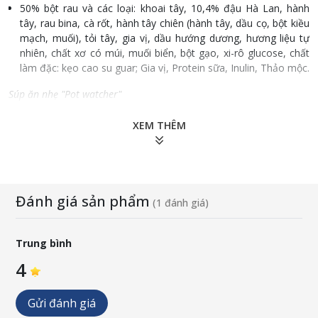
50% bột rau và các loại: khoai tây, 10,4% đậu Hà Lan, hành
tây, rau bina, cà rốt, hành tây chiên (hành tây, dầu cọ, bột kiều
mạch, muối), tỏi tây, gia vị, dầu hướng dương, hương liệu tự
nhiên, chất xơ có múi, muối biển, bột gạo, xi-rô glucose, chất
làm đặc: kẹo cao su guar; Gia vị, Protein sữa, Inulin, Thảo mộc.
Súp ăn nhẹ "Pot watcher"
38% Bột và Rau câu: Khoai tây, 9% Bí đỏ, 4,5% Cà rốt, Củ cải,
XEM THÊM
Hành tây, Tỏi tây, Dầu hướng dương, Gia vị, Bột gạo, Muối
biển, Hương liệu tự nhiên, Chất xơ có múi, Xi-rô gluco, Chất
làm đặc: kẹo cao su guar; Gia vị, Protein sữa, Thảo mộc, Inulin.
Súp ăn nhẹ "Farm lover"
Đánh giá sản phẩm
(1 đánh giá)
37,5% Bột và rau củ: 29% Khoai tây, Hành tây, Cà rốt, Hành
tây chiên (hành tây, dầu cọ, bột kiều mạch, muối), Đậu Hà Lan,
Trung bình
1% Tỏi tây, Gia vị, Dầu hướng dương, Bột gạo, Hương liệu tự
nhiên, Chất xơ có múi, Muối biển, Xi-rô glucose, Protein sữa,
4
Inulin, Thảo mộc, Chất làm đặc: Guar gum, Gia vị.
Gửi đánh giá
Súp rau củ "Bella Pomodore"