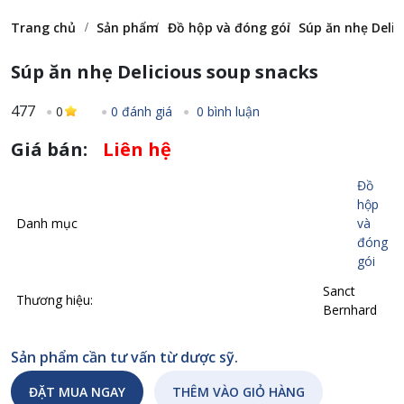
Trang chủ
Sản phẩm
Đồ hộp và đóng gói
Súp ăn nhẹ Delic
Súp ăn nhẹ Delicious soup snacks
477
0
0 đánh giá
0 bình luận
Giá bán:
Liên hệ
Đồ
hộp
Danh mục
và
đóng
gói
Sanct
Thương hiệu:
Bernhard
Sản phẩm cần tư vấn từ dược sỹ.
ĐẶT MUA NGAY
THÊM VÀO GIỎ HÀNG