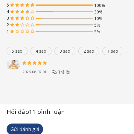
chứng đi tiểu đêm, tiểu buốt, tiểu rắt.
5
100%
4
30%
3
10%
2
5%
1
5%
5 sao
4 sao
3 sao
2 sao
1 sao
Trả lời
2026-08-07 01
Hỏi đáp
11 bình luận
Gửi đánh giá