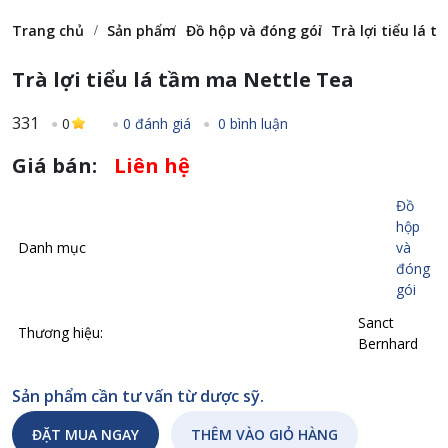
Trang chủ
Sản phẩm
Đồ hộp và đóng gói
Trà lợi tiểu lá 
Trà lợi tiểu lá tầm ma Nettle Tea
331
0
0 đánh giá
0 bình luận
Giá bán:
Liên hệ
Đồ
hộp
Danh mục
và
đóng
gói
Sanct
Thương hiệu:
Bernhard
Sản phẩm cần tư vấn từ dược sỹ.
ĐẶT MUA NGAY
THÊM VÀO GIỎ HÀNG