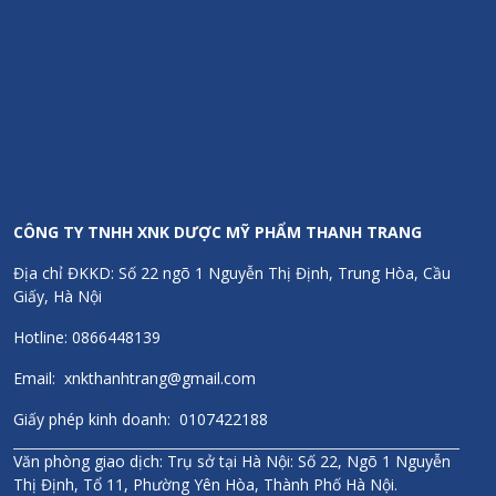
Chính sách đổi trả
Hoàn tiền 300% nếu phát hiện hàng giả/kém chất lượng
Chính hãng 100%
Đầy đủ hóa đơn, chứng từ, giấy kiểm định
CÔNG TY TNHH XNK DƯỢC MỸ PHẨM THANH TRANG
Địa chỉ ĐKKD: Số 22 ngõ 1 Nguyễn Thị Định, Trung Hòa, Cầu
Giấy, Hà Nội
Hotline: 0866448139
Email: xnkthanhtrang@gmail.com
Giấy phép kinh doanh: 0107422188
Văn phòng giao dịch: Trụ sở tại Hà Nội: Số 22, Ngõ 1 Nguyễn
Thị Định, Tổ 11, Phường Yên Hòa, Thành Phố Hà Nội.