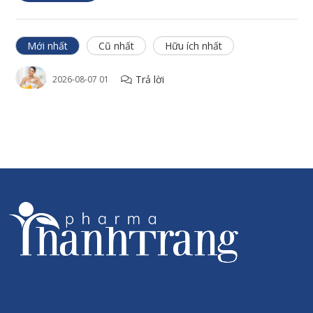
Cách sử dụng
Mới nhất
Cũ nhất
Hữu ích nhất
Lấy 4 muỗng cà phê trà vào ấm trà và thêm nước sôi. Đậy nắp và
để ngấm trong 10 - 15 phút và thưởng thức.
Trả lời
2026-08-07 01
Hạn sử dụng
36 tháng kể từ ngày sản xuất. Hạn sử dụng ghi trên sản phẩm.
Thông tin thương hiệu
Sanct Bernhard là một trong những hãng sản xuất dược mỹ
phẩm hàng đầu tại Đức và Châu Âu. Thành lập từ năm 1903
với hơn 118 năm đồng hành phát triển cùng sức khỏe con
người. Là một trong những thương hiệu lâu đời và có chất
lượng sản phẩm tốt bậc nhất Châu Âu. Được phân phối tại hơn
100 Quốc gia trên thế giới trong đó có hơn 30 nước Châu Âu.
Thanh Trang Pharma tự hào là đơn vị phân phối các sản phẩm
dược mỹ phẩm từ hãng dược phẩm Sanct Bernhard của CHLB
Đức tại Việt Nam.