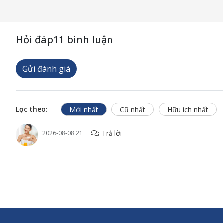
Hỏi đáp
11 bình luận
Gửi đánh giá
Công dụ
Lọc theo:
Mới nhất
Cũ nhất
Hữu ích nhất
Sản phẩm V
công dụng 
Trả lời
2026-08-08 21
Magie vớ
là hai ch
Magie v
huyết...
Đau nửa
ảnh hưởn
Lo âu
: m
Phụ nữ 