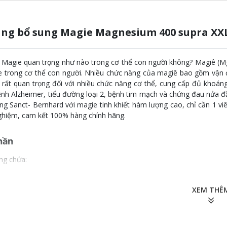
ang bổ sung Magie Magnesium 400 supra XX
 Magie quan trọng như nào trong cơ thể con người không? Magiê (Mg
 trong cơ thể con người. Nhiều chức năng của magiê bao gồm vận độ
 rất quan trọng đối với nhiều chức năng cơ thể, cung cấp đủ khoán
nh Alzheimer, tiểu đường loại 2, bệnh tim mạch và chứng đau nửa 
g Sanct- Bernhard với magie tinh khiết hàm lượng cao, chỉ cần 1 
ghiệm, cam kết 100% hàng chính hãng.
hần
ng chứa:
ium 400mg
XEM THÊ
00 viên/ lọ