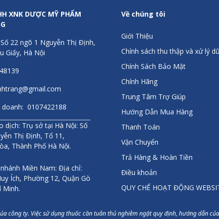
g các hoạt động thể chất: magie giúp chuyển lượng đường trong máu t
HH XNK DƯỢC MỸ PHẨM
Về chúng tôi
ra đau nhức
NG
t áp
: nhiều nghiên cứu cho thấy magie hỗ trợ hạ huyết áp trên bệnh 
Giới Thiệu
 Số 22 ngõ 1 Nguyễn Thị Định,
Chính sách thu thập và xử lý dữ
ng
u Giấy, Hà Nội
Chính Sách Bảo Mật
 uống 1 viên/ ngày.
448139
Chính Hãng
anhtrang@gmail.com
dụng
Trung Tâm Trợ Giúp
inh doanh: 0107422188
Hướng Dẫn Mua Hàng
ụng ghi trên sản phẩm.
 dịch: Trụ sở tại Hà Nội: Số
Thanh Toán
yễn Thị Định, Tổ 11,
n thương hiệu
Vận Chuyển
òa, Thành Phố Hà Nội.
rnhard là một trong những hãng sản xuất dược mỹ phẩm hàng đầu tạ
Trả Hàng & Hoàn Tiền
t triển cùng sức khỏe con người. Là một trong những thương hiệu lâ
 nhánh Miền Nam: Địa chỉ:
Điều khoản
hơn 100 Quốc gia trên thế giới trong đó có hơn 30 nước Châu Âu.
Than
uy Ích, Phường 12, Quận Gò
từ hãng dược phẩm Sanct Bernhard của CHLB Đức tại Việt Nam.
QUY CHẾ HOẠT ĐỘNG WEBSI
í Minh.
ách
của công ty. Việc sử dụng thuốc cần tuân thủ nghiêm ngặt quy định, hướng dẫn của 