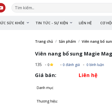
HỨC SỨC KHỎE
TIN TỨC - SỰ KIỆN
LIÊN HỆ
CƠ HỘ
Trang chủ
Sản phẩm
Viên nang bổ su
Viên nang bổ sung Magie Mag
135
0
0 đánh giá
0 bình luận
Giá bán:
Liên hệ
Danh mục
Thương hiệu: