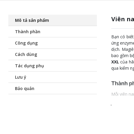
Viên n
Mô tả sản phẩm
Thành phần
Bạn có biết
Công dụng
ứng enzyme
dịch. Magiê
Cách dùng
bao gồm bệ
XXL
của hãn
Tác dụng phụ
qua kiểm n
Lưu ý
Thành p
Bảo quản
Mỗi viên na
Magnes
Quy cách: 3