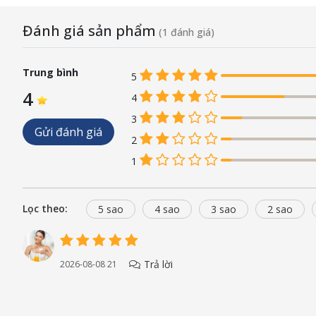
Đánh giá sản phẩm
(1 đánh giá)
Trung bình
5
4
4
3
Gửi đánh giá
2
1
Lọc theo:
5 sao
4 sao
3 sao
2 sao
Trả lời
2026-08-08 21