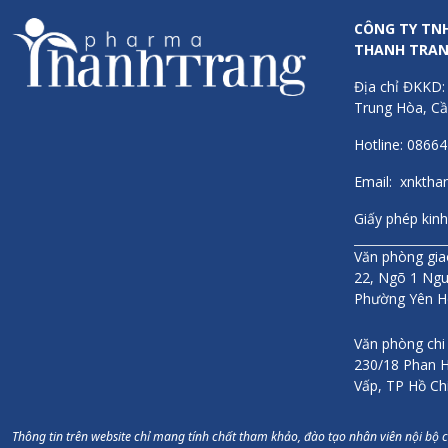
Tăng cườn
CÔNG TY TN
dục gây 
THANH TRA
Hạ huyế
Địa chỉ ĐKKD:
Cách dù
Trung Hòa, Cầ
Người lớn
Hotline: 0866
Email: xnkth
Hạn sử 
Giấy phép k
Hạn sử d
Văn phòng giao
22, Ngõ 1 Ngu
Thông ti
Phường Yên H
Sanct Be
hành phá
Văn phòng chi
phối tại 
230/18 Phan H
mỹ phẩm 
Vấp, TP Hồ Ch
Chính s
Thông tin trên website chỉ mang tính chất tham khảo, đào tạo nhân viên nội bộ 