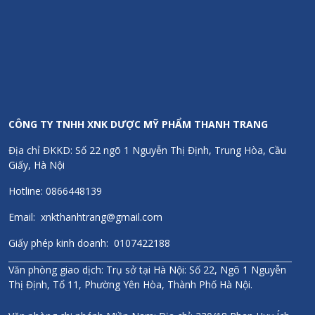
Bên cạnh đó nguồn vitamin C tự nhiên trong Acerola có tác
dụng ức chế hình thành hắc tố melanin- kẻ thù gây nám, sạm
da và tàn nhang. Acerola còn chứa hàm lượng cao Vitamin A
và các hợp chất chống oxy hoá giúp tái tạo da tốt hơn.
Cách dùng
Ngậm 2-3 viên/ngày.
CÔNG TY TNHH XNK DƯỢC MỸ PHẨM THANH TRANG
Hạn sử dụng
Địa chỉ ĐKKD: Số 22 ngõ 1 Nguyễn Thị Định, Trung Hòa, Cầu
Giấy, Hà Nội
Hạn sử dụng ghi trên sản phẩm.
Hotline: 0866448139
Thông tin thương hiệu
Email: xnkthanhtrang@gmail.com
Sanct Bernhard là một trong những hãng sản xuất dược mỹ
Giấy phép kinh doanh: 0107422188
phẩm hàng đầu tại Đức và Châu Âu. Thành lập từ năm 1903
với hơn 117 năm đồng hành phát triển cùng sức khỏe con
Văn phòng giao dịch: Trụ sở tại Hà Nội: Số 22, Ngõ 1 Nguyễn
người. Là một trong những thương hiệu lâu đời và có chất
Thị Định, Tổ 11, Phường Yên Hòa, Thành Phố Hà Nội.
lượng sản phẩm tốt bậc nhất Châu Âu. Được phân phối tại hơn
100 Quốc gia trên thế giới trong đó có hơn 30 nước Châu