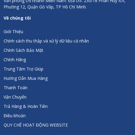
Văn phòng chi nhánh Miền Nam: Địa chỉ: 230/18 Phan Huy Ích,
Âu. Thanh Trang Pharma tự hào là đơn vị phân phối các sản
Phường 12, Quận Gò Vấp, TP Hồ Chí Minh.
phẩm dược mỹ phẩm từ hãng dược phẩm Sanct Bernhard của
CHLB Đức tại Việt Nam.
Về chúng tôi
Chính sách đổi trả
Giới Thiệu
Hoàn tiền 300% nếu phát hiện hàng giả/kém chất lượng
Chính sách thu thập và xử lý dữ liệu cá nhân
Chính hãng 100%
Chính Sách Bảo Mật
Đầy đủ hóa đơn, chứng từ, giấy kiểm định
Chính Hãng
Trung Tâm Trợ Giúp
Hướng Dẫn Mua Hàng
Thanh Toán
Vận Chuyển
Trả Hàng & Hoàn Tiền
Điều khoản
QUY CHẾ HOẠT ĐỘNG WEBSITE