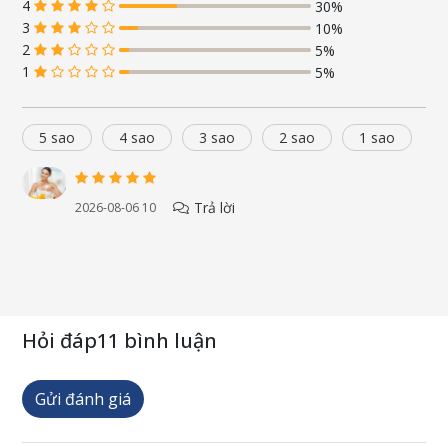
4
30%
3
10%
2
5%
1
5%
5 sao
4 sao
3 sao
2 sao
1 sao
Trả lời
2026-08-06 10
Hỏi đáp
11 bình luận
Công dụng
Gửi đánh giá
Viên ngậm tăng miễn dịch nam việt quất Cranberry Acerola
Lozenges tăng cường miễn dịch với hương vị tự nhiên sắc nét