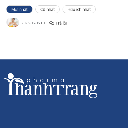
của quả nam việt quất và Vitamin C tự nhiên từ quả anh đào
acerola góp phần hướng tới hệ thống miễn dịch bình thường
Mới nhất
Cũ nhất
Hữu ích nhất
khỏe mạnh và tăng tốc độ trao đổi chất, bảo vệ các tế bào chống
lại oxy hóa và các căng thẳng mệt mỏi.
Trả lời
2026-08-06 10
Quả nam việt quất chứa proanthocyanidins có tác dụng ức
chế sự tăng trưởng của một loạt các tế bào ung thư, ngăn
ngừa bệnh nhiễm trùng đường tiết niệu
Tránh nhiễm trùng đường hô hấp, chiết xuất nam việt quất
giúp ngăn ngừa một số chủng cúm Haemophilus, là nguyên
nhân phổ biến gây nhiễm trùng tai và đường hô hấp ở trẻ em.
Kháng viêm: quả nam việt quất đã được chứng minh là có tác
dụng kháng viêm, có tác dụng đối với một số bệnh như bệnh
thấp khớp, viêm dạ dày, rối loạn tiêu hóa, hệ tim mạch và đặc
biệt là lớp niêm mạc ở thành mạch
Tăng miễn dịch: lợi ích hỗ trợ miễn dịch của nam việt quất thật
thú vị. Chúng có hàm lượng vitamin C cao, là chất chống oxy
hóa tốt nhất nâng cao khả năng miễn dịch.
Chiết xuất Acerola chứa hàm lượng vitamin C, A, B,… dồi dào,
cùng các dưỡng chất chống oxy hoá, Acerola giúp tăng cường
sức mạnh của hệ miễn dịch, bảo vệ cơ thể khỏi các tác động
xấu của môi trường bên ngoài, cho một cơ thể khỏe mạnh.