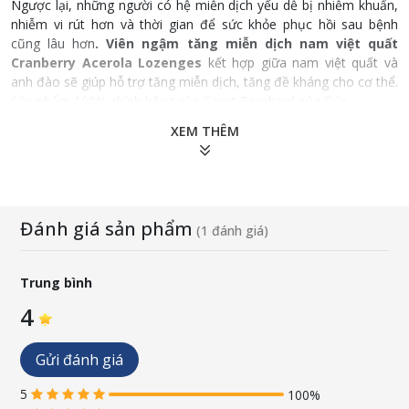
Ngược lại, những người có hệ miễn dịch yếu dễ bị nhiễm khuẩn,
nhiễm vi rút hơn và thời gian để sức khỏe phục hồi sau bệnh
cũng lâu hơn
. Viên ngậm tăng miễn dịch nam việt quất
Cranberry Acerola Lozenges
kết hợp giữa nam việt quất và
anh đào sẽ giúp hỗ trợ tăng miễn dịch, tăng đề kháng cho cơ thể.
Sản phẩm 100% chính hãng của Sanct Bernhard của Đức
XEM THÊM
Thành phần
Mỗi viên ngậm chứa:
Chiết xuất nam việt quất 460mg
Đánh giá sản phẩm
(1 đánh giá)
Trong đó proanthocyanidin 4,6mg
Chiết xuất Acerola 294mg
Trong đó vitamin C tự nhiên 50mg
Trung bình
Quy cách: 90 viên/ lọ
4
Gửi đánh giá
5
100%