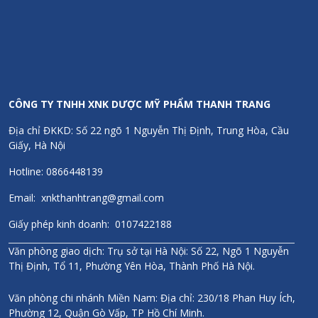
trúc cần thiết để duy trì sự trẻ trung của làn da bởi chúng ngăn
chặn các nếp nhăn.
Acid folic
giúp loại bỏ các độc tố trong cơ thể, từ đó tăng cường
sức khỏe cho làn da. Bổ sung acid folic vào thói quen chăm sóc
da sẽ giúp bạn nuôi dưỡng và cải thiện kết cấu làn da. Ngoài ra,
acid folic còn có thể giúp ngăn ngừa tóc bạc sớm và nuôi dưỡng
tóc dày mượt.
CÔNG TY TNHH XNK DƯỢC MỸ PHẨM THANH TRANG
Các acid amin
là thành phần quan trọng, cấu thành nên các
protein khác nhau, đảm nhiệm nhiều vai trò và chức năng trong
Địa chỉ ĐKKD: Số 22 ngõ 1 Nguyễn Thị Định, Trung Hòa, Cầu
các hoạt động sống của cơ thể. Ngoài ra, acid amin còn có tác
Giấy, Hà Nội
dụng tổng hợp nên những loại nội tiết tố và chất dẫn truyền thần
kinh cần thiết để hỗ trợ cho các quá trình sinh hóa trong cơ thể.
Hotline: 0866448139
Email: xnkthanhtrang@gmail.com
Cách dùng
Giấy phép kinh doanh: 0107422188
Uống 5 viên/lần, ngày uống 2-3 lần, sau ăn.
Văn phòng giao dịch: Trụ sở tại Hà Nội: Số 22, Ngõ 1 Nguyễn
Quy cách
Thị Định, Tổ 11, Phường Yên Hòa, Thành Phố Hà Nội.
Lọ 400 viên nén
Văn phòng chi nhánh Miền Nam: Địa chỉ: 230/18 Phan Huy Ích,
Phường 12, Quận Gò Vấp, TP Hồ Chí Minh.