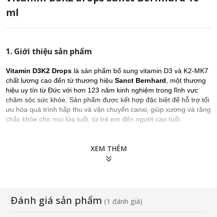
ml
1. Giới thiệu sản phẩm
Vitamin D3K2 Drops
là sản phẩm bổ sung vitamin D3 và K2-MK7
chất lượng cao đến từ thương hiệu
Sanct Bernhard
, một thương
hiệu uy tín từ Đức với hơn 123 năm kinh nghiệm trong lĩnh vực
chăm sóc sức khỏe. Sản phẩm được kết hợp đặc biệt để hỗ trợ tối
ưu hóa quá trình hấp thu và vận chuyển canxi, giúp xương và răng
chắc khỏe cho mọi lứa tuổi, từ trẻ em đến người cao tuổi.
Lợi ích nổi bật
:
XEM THÊM
Tăng cường hấp thu canxi, hỗ trợ phát triển xương và răng ở trẻ 
Hỗ trợ duy trì mật độ xương, Hỗ trợ gắn canxi vào xương, giúp  đẩ
Công thức kết hợp D3 và K2-MK7 giúp vận chuyển canxi đến đún
Với Pipet định lượng chính xác cùng dạng giọt tiện lợi, dễ sử dụng
Đánh giá sản phẩm
(1 đánh giá)