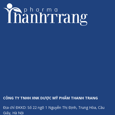
(tăng độ ổn định và an toàn).
Ghi chú:
Hàm lượng vitamin đáp ứng giá trị tham chiếu dinh
dưỡng (NRV) theo Quy định (EU) số 1169/2011, đảm bảo an toàn
và hiệu quả.
Thể tích thực:
1ml tương đương 40 giọt. XX ml/chai ± 7,5%(*)
3. Công dụng của Vitamin D3K2 Drops
+ Hỗ trợ sức khỏe xương và răng:
Kết hợp vitamin D3 và K2-
MK7 giúp tối ưu hóa quá trình hấp thu và vận chuyển canxi, góp
phần xây dựng hệ xương răng chắc khỏe.
+ Phù hợp cho mọi lứa tuổi:
Trẻ em:
Hỗ trợ phát triển khung xương, giảm nguy cơ thiếu
hụt vitamin D.
Người lớn:
Duy trì mật độ xương, tăng cường sức khỏe tổng
CÔNG TY TNHH XNK DƯỢC MỸ PHẨM THANH TRANG
thể.
Người cao tuổi:
Hỗ trợ bảo vệ xương, giảm nguy cơ loãng
Địa chỉ ĐKKD: Số 22 ngõ 1 Nguyễn Thị Định, Trung Hòa, Cầu
xương do tuổi tác.
Giấy, Hà Nội