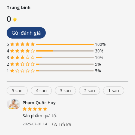
Trung bình
0
Gửi đánh giá
5
100%
4
30%
3
10%
2
5%
1
5%
5 sao
4 sao
3 sao
2 sao
1 sao
Phạm Quốc Huy
Sản phẩm quá tốt
Đối tượng sử dụng:
Trả lời
2025-07-01 14
- Trẻ em đang trong độ tuổi phát triển, phụ nữ và người cao tuổi c