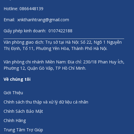
+ Tăng cường hệ miễn dịch:
Vitamin D3 góp phần củng cố sức
Hotline: 0866448139
đề kháng, giúp cơ thể khỏe mạnh hơn.
Email: xnkthanhtrang@gmail.com
Giấy phép kinh doanh: 0107422188
4. Hướng dẫn sử dụng
Văn phòng giao dịch: Trụ sở tại Hà Nội: Số 22, Ngõ 1 Nguyễn
Thị Định, Tổ 11, Phường Yên Hòa, Thành Phố Hà Nội.
Đối tượng sử dụng:
Trẻ em trong giai đoạn phát triển.
Văn phòng chi nhánh Miền Nam: Địa chỉ: 230/18 Phan Huy Ích,
Phụ nữ, đặc biệt là phụ nữ mang thai hoặc sau sinh (theo chỉ
Phường 12, Quận Gò Vấp, TP Hồ Chí Minh.
định của bác sĩ).
Người cao tuổi có nhu cầu bổ sung vitamin D3 và K2.
Về chúng tôi
Liều dùng khuyến nghị:
Giới Thiệu
Trẻ sơ sinh đến 4 tuổi: 1 giọt/ngày.
Chính sách thu thập và xử lý dữ liệu cá nhân
Trẻ em từ 5–12 tuổi: 2 giọt/ngày.
Chính Sách Bảo Mật
Thanh thiếu niên trên 12 tuổi và người lớn: 3 giọt/ngày.
Chính Hãng
Cách dùng:
Trung Tâm Trợ Giúp