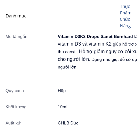
Thực
Phẩm
Danh mục
Chức
Năng
Mô tả ngắn
Vitamin D3K2 Drops Sanct Bernhard
l
vitamin D3 và vitamin K2
giúp hỗ trợ
Hỗ trợ giảm
nguy cơ còi x
thu canxi.
cho người lớn.
Dạng nhỏ giọt dễ sử dụ
người lớn.
Quy cách
Hộp
Khối lượng
10ml
Xuất xứ
CHLB Đức