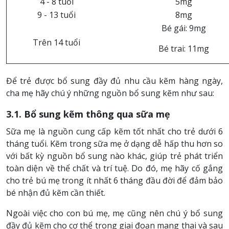
4 - 8 tuổi
5mg
9 - 13 tuổi
8mg
Bé gái: 9mg
Trên 14 tuổi
Bé trai: 11mg
Để trẻ được bổ sung đầy đủ nhu cầu kẽm hàng ngày,
cha mẹ hãy chú ý những nguồn bổ sung kẽm như sau:
3.1. Bổ sung kẽm thông qua sữa mẹ
Sữa mẹ là nguồn cung cấp kẽm tốt nhất cho trẻ dưới 6
tháng tuổi. Kẽm trong sữa mẹ ở dạng dễ hấp thu hơn so
với bất kỳ nguồn bổ sung nào khác, giúp trẻ phát triển
toàn diện về thể chất và trí tuệ. Do đó, mẹ hãy cố gắng
cho trẻ bú mẹ trong ít nhất 6 tháng đầu đời để đảm bảo
bé nhận đủ kẽm cần thiết.
Ngoài việc cho con bú mẹ, mẹ cũng nên chú ý bổ sung
đầy đủ kẽm cho cơ thể trong giai đoạn mang thai và sau