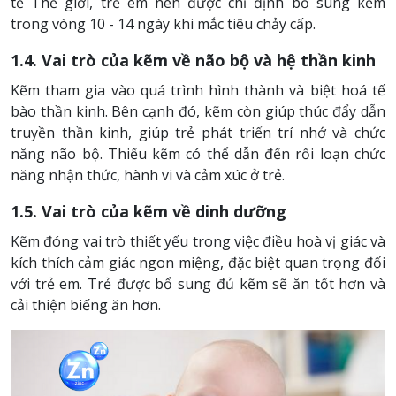
tế Thế giới, trẻ em nên được chỉ định bổ sung kẽm
trong vòng 10 - 14 ngày khi mắc tiêu chảy cấp.
1.4. Vai trò của kẽm về não bộ và hệ thần kinh
Kẽm tham gia vào quá trình hình thành và biệt hoá tế
bào thần kinh. Bên cạnh đó, kẽm còn giúp thúc đẩy dẫn
truyền thần kinh, giúp trẻ phát triển trí nhớ và chức
năng não bộ. Thiếu kẽm có thể dẫn đến rối loạn chức
năng nhận thức, hành vi và cảm xúc ở trẻ.
1.5. Vai trò của kẽm về dinh dưỡng
Kẽm đóng vai trò thiết yếu trong việc điều hoà vị giác và
kích thích cảm giác ngon miệng, đặc biệt quan trọng đối
với trẻ em. Trẻ được bổ sung đủ kẽm sẽ ăn tốt hơn và
cải thiện biếng ăn hơn.