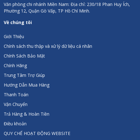
Thông tin thương hiệu
Văn phòng chi nhánh Miền Nam: Địa chỉ: 230/18 Phan Huy Ích,
Phường 12, Quận Gò Vấp, TP Hồ Chí Minh.
Sanct Bernhard là một trong những hãng sản xuất dược mỹ
phẩm hàng đầu tại Đức và Châu Âu. Thành lập từ năm 1903
Về chúng tôi
với hơn 118 năm đồng hành phát triển cùng sức khỏe con
người. Là một trong những thương hiệu lâu đời và có chất
Giới Thiệu
lượng sản phẩm tốt bậc nhất Châu Âu. Được phân phối tại hơn
Chính sách thu thập và xử lý dữ liệu cá nhân
100 Quốc gia trên thế giới trong đó có hơn 30 nước Châu Âu.
Thanh Trang Pharma tự hào là đơn vị phân phối các sản phẩm
Chính Sách Bảo Mật
dược mỹ phẩm từ hãng dược phẩm Sanct Bernhard của CHLB
Chính Hãng
Đức tại Việt Nam.
Trung Tâm Trợ Giúp
Chính sách đổi trả
Hướng Dẫn Mua Hàng
Thanh Toán
Hoàn tiền 300% nếu phát hiện hàng giả/kém chất lượng
Chính hãng 100%
Vận Chuyển
Đầy đủ hóa đơn, chứng từ, giấy kiểm định
Trả Hàng & Hoàn Tiền
Điều khoản
QUY CHẾ HOẠT ĐỘNG WEBSITE