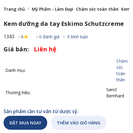
Trang chủ
Mỹ Phẩm - Làm Đẹp
Chăm sóc toàn thân
Kem 
Kem dưỡng da tay Eskimo Schutzcreme
1343
0
0 đánh giá
0 bình luận
Giá bán:
Liên hệ
Chăm
sóc
Danh mục
toàn
thân
Sanct
Thương hiệu:
Bernhard
Sản phẩm cần tư vấn từ dược sỹ.
ĐẶT MUA NGAY
THÊM VÀO GIỎ HÀNG