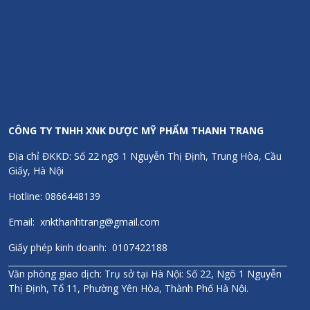
CÔNG TY TNHH XNK DƯỢC MỸ PHẨM THANH TRANG
Địa chỉ ĐKKD: Số 22 ngõ 1 Nguyễn Thị Định, Trung Hòa, Cầu
Giấy, Hà Nội
Hotline: 0866448139
Email: xnkthanhtrang@gmail.com
Giấy phép kinh doanh: 0107422188
Hạn sử dụng
Văn phòng giao dịch: Trụ sở tại Hà Nội: Số 22, Ngõ 1 Nguyễn
36 tháng kể từ ngày sản xuất. Hạn sử dụng ghi trên sản phẩm.
Thị Định, Tổ 11, Phường Yên Hòa, Thành Phố Hà Nội.