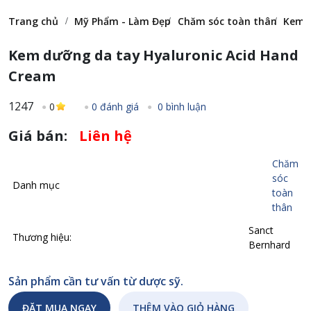
Trang chủ
Mỹ Phẩm - Làm Đẹp
Chăm sóc toàn thân
Kem d
Kem dưỡng da tay Hyaluronic Acid Hand
Cream
1247
0
0 đánh giá
0 bình luận
Giá bán:
Liên hệ
Chăm
sóc
Danh mục
toàn
thân
Sanct
Thương hiệu:
Bernhard
Sản phẩm cần tư vấn từ dược sỹ.
ĐẶT MUA NGAY
THÊM VÀO GIỎ HÀNG