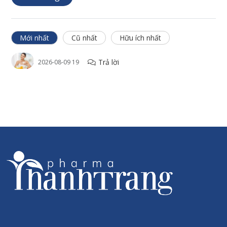
Thanh Trang Pharma tự hào là đơn vị phân phối các sản phẩm
dược mỹ phẩm từ hãng dược phẩm Sanct Bernhard của CHLB
Đức tại Việt Nam.
Mới nhất
Cũ nhất
Hữu ích nhất
Chính sách đổi trả
Trả lời
2026-08-09 19
Hoàn tiền 300% nếu phát hiện hàng giả/kém chất lượng
Chính hãng 100%
Đầy đủ hóa đơn, chứng từ, giấy kiểm định