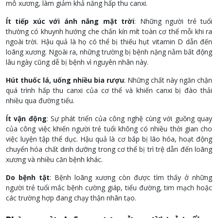
mô xương, làm giảm khả năng hấp thu canxi.
Ít tiếp xúc với ánh nắng mặt trời
: Những người trẻ tuổi
thường có khuynh hướng che chắn kín mít toàn cơ thể mỗi khi ra
ngoài trời. Hậu quả là họ có thể bị thiếu hụt vitamin D dẫn đến
loãng xương. Ngoài ra, những trường bị bệnh nặng nằm bất động
lâu ngày cũng dễ bị bệnh vì nguyên nhân này.
Hút thuốc lá, uống nhiều bia rượu
: Những chất này ngăn chặn
quá trình hấp thu canxi của cơ thể và khiến canxi bị đào thải
nhiều qua đường tiểu.
Ít vận động
: Sự phát triển của công nghệ cùng với guồng quay
của công việc khiến người trẻ tuổi không có nhiều thời gian cho
việc luyện tập thể dục. Hậu quả là cơ bắp bị lão hóa, hoạt động
chuyển hóa chất dinh dưỡng trong cơ thể bị trì trệ dẫn đến loãng
xương và nhiều căn bệnh khác.
Do bệnh tật
: Bệnh loãng xương còn được tìm thấy ở những
người trẻ tuổi mắc bệnh cường giáp, tiểu đường, tim mạch hoặc
các trường hợp đang chạy thận nhân tạo.