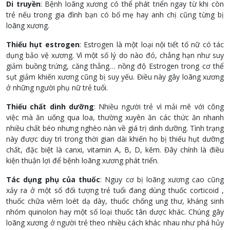
Di truyền
: Bệnh loãng xương có thể phát triển ngay từ khi còn
trẻ nếu trong gia đình bạn có bố mẹ hay anh chị cũng từng bị
loãng xương.
Thiếu hụt estrogen
: Estrogen là một loại nội tiết tố nữ có tác
dụng bảo vệ xương. Vì một số lý do nào đó, chẳng hạn như suy
giảm buồng trứng, căng thẳng… nồng độ Estrogen trong cơ thể
sụt giảm khiến xương cũng bị suy yếu. Điều này gây loãng xương
ở những người phụ nữ trẻ tuổi.
Thiếu chất dinh dưỡng
: Nhiều người trẻ vì mải mê với công
việc mà ăn uống qua loa, thường xuyên ăn các thức ăn nhanh
nhiều chất béo nhưng nghèo nàn về giá trị dinh dưỡng. Tình trạng
này được duy trì trong thời gian dài khiến họ bị thiếu hụt dưỡng
chất, đặc biệt là canxi, vitamin A, B, D, kẽm. Đây chính là điều
kiện thuận lợi để bệnh loãng xương phát triển.
Tác dụng phụ của thuốc
: Nguy cơ bị loãng xương cao cũng
xảy ra ở một số đối tượng trẻ tuổi đang dùng thuốc corticoid ,
thuốc chữa viêm loét dạ dày, thuốc chống ung thư, kháng sinh
nhóm quinolon hay một số loại thuốc tân dược khác. Chúng gây
loãng xương ở người trẻ theo nhiều cách khác nhau như phá hủy