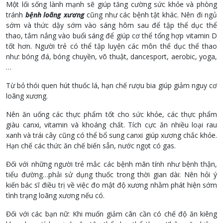
Một lối sống lành mạnh sẽ giúp tăng cường sức khỏe và phòng
tránh
bệnh loãng xương
cũng như các bệnh tật khác. Nên đi ngủ
sớm và thức dậy sớm vào sáng hôm sau để tập thể dục thể
thao, tắm nắng vào buổi sáng để giúp cơ thể tổng hợp vitamin D
tốt hơn. Người trẻ có thể tập luyện các môn thể dục thể thao
như: bóng đá, bóng chuyền, võ thuật, dancesport, aerobic, yoga,
…
Từ bỏ thói quen hút thuốc lá, hạn chế rượu bia giúp giảm nguy cơ
loãng xương.
Nên ăn uống các thực phẩm tốt cho sức khỏe, các thực phẩm
giàu canxi, vitamin và khoáng chất. Tích cực ăn nhiều loại rau
xanh và trái cây cũng có thể bổ sung canxi giúp xương chắc khỏe.
Hạn chế các thức ăn chế biến sẵn, nước ngọt có gas.
Đối với những người trẻ mắc các bệnh mãn tính như bệnh thận,
tiểu đường…phải sử dụng thuốc trong thời gian dài: Nên hỏi ý
kiến bác sĩ điều trị về việc đo mật độ xương nhằm phát hiện sớm
tình trạng loãng xương nếu có.
Đối với các bạn nữ: Khi muốn giảm cân cần có chế độ ăn kiêng