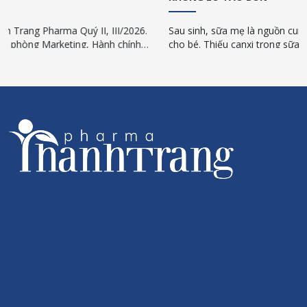
 III/2026.
Sau sinh, sữa mẹ là nguồn cung cấp canxi thiết yếu và 
nh chính,
cho bé. Thiếu canxi trong sữa mẹ có thể khiến trẻ ch
iết và ứng
trưởng, còi xương… Vì vậy, trong giai đoạn cho con b
bổ sung canxi đầy đủ và đúng cách. Đặc biệt, Canxi hữ
mẹ sau sinh là giải pháp toàn diện giúp tối đa hấp thu,
gây táo bón.