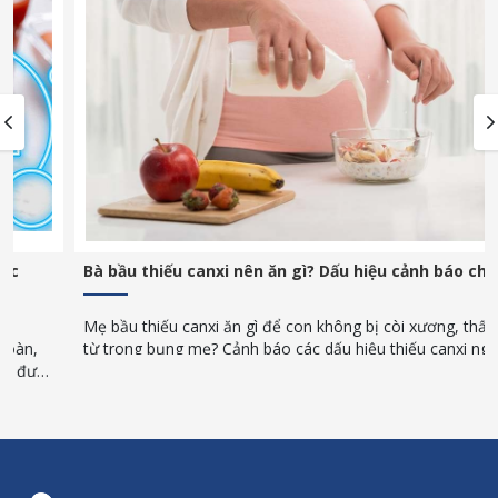
Bà bầu thiếu canxi nên ăn gì? Dấu hiệu cảnh báo cho mẹ
Mẹ bầu thiếu canxi ăn gì để con không bị còi xương, thấp còi
từ trong bụng mẹ? Cảnh báo các dấu hiệu thiếu canxi nguy
hiểm và giải pháp bổ sung canxi hữu cơ từ chuyên gia.