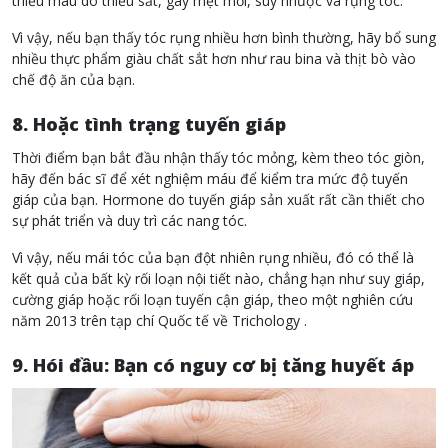
thiếu máu do thiếu sắt, gây mệt mỏi, suy nhược và rụng tóc.
Vì vậy, nếu bạn thấy tóc rụng nhiều hơn bình thường, hãy bổ sung
nhiều thực phẩm giàu chất sắt hơn như rau bina và thịt bò vào
chế độ ăn của bạn.
8. Hoặc tình trạng tuyến giáp
Thời điểm bạn bắt đầu nhận thấy tóc mỏng, kèm theo tóc giòn,
hãy đến bác sĩ để xét nghiệm máu để kiểm tra mức độ tuyến
giáp của bạn. Hormone do tuyến giáp sản xuất rất cần thiết cho
sự phát triển và duy trì các nang tóc.
Vì vậy, nếu mái tóc của bạn đột nhiên rụng nhiều, đó có thể là
kết quả của bất kỳ rối loạn nội tiết nào, chẳng hạn như suy giáp,
cường giáp hoặc rối loạn tuyến cận giáp, theo một nghiên cứu
năm 2013 trên tạp chí Quốc tế về Trichology .
9. Hói đầu: Bạn có nguy cơ bị tăng huyết áp