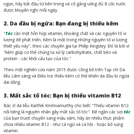
ngọn, hãy bắt đầu từ bên trong và cố gắng uống đủ 8 cốc nước
được khuyến nghị mỗi ngày .
2. Da đầu bị ngứa: Bạn đang bị thiếu kẽm
"
Tóc
cần một hỗn hợp vitamin, khoáng chất và các nguyên tố vi
lượng để phát triển. Kẽm là một trong những nguyên tố vi lượng
thiết yếu này", theo các chuyên gia tại Philip Kingsley. Đó là bởi vì
"kẽm giúp cơ thể chúng ta xử lý carbohydrate, chất béo và
protein - các khối cấu tạo của tóc."
Theo một nghiên cứu năm 2015 được công bố trên Tạp chí Da
liễu Lâm sàng và Điều tra: thiếu kẽm có thể khiến da đầu bị ngứa
dai dẳng
3. Mất sắc tố tóc: Bạn bị thiếu vitamin B12
Bác sĩ da liễu Karthik Krishnamurthy cho biết: “Thiếu vitamin B12
nổi tiếng là nguyên nhân gây mất sắc tố tóc". Để ngăn các sợi
tóc
của bạn trượt chuyển sang màu xám, hãy ăn nhiều thực phẩm
chứa nhiều vitamin B12 - như cá ngừ và cá hồi - hoặc bổ sung
vitamin.