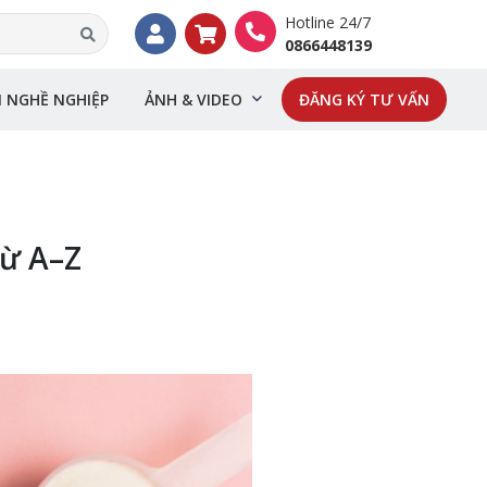
Hotline 24/7
0866448139
I NGHỀ NGHIỆP
ẢNH & VIDEO
ĐĂNG KÝ TƯ VẤN
từ A–Z