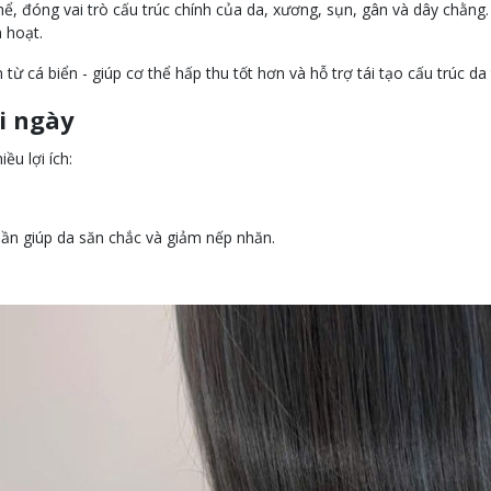
thể, đóng vai trò cấu trúc chính của da, xương, sụn, gân và dây chằng
 hoạt.
 từ cá biển - giúp cơ thể hấp thu tốt hơn và hỗ trợ tái tạo cấu trúc da
i ngày
ều lợi ích:
uần giúp da săn chắc và giảm nếp nhăn.