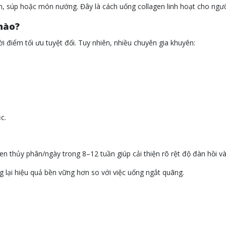
h, súp hoặc món nướng. Đây là cách uống collagen linh hoạt cho ngườ
nào?
 điểm tối ưu tuyệt đối. Tuy nhiên, nhiều chuyên gia khuyên:
c.
gen thủy phân/ngày trong 8–12 tuần giúp cải thiện rõ rệt độ đàn hồi v
 lại hiệu quả bền vững hơn so với việc uống ngắt quãng.