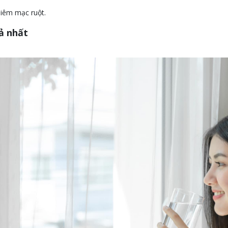
niêm mạc ruột.
ả nhất