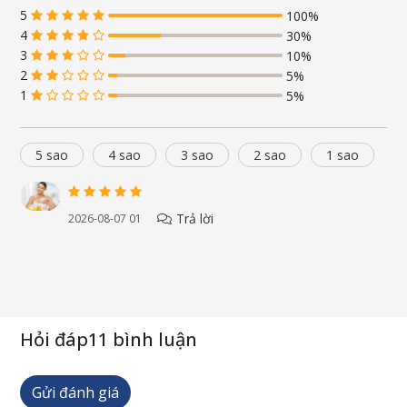
5
100%
4
30%
3
10%
2
5%
1
5%
5 sao
4 sao
3 sao
2 sao
1 sao
Trả lời
2026-08-07 01
Hỏi đáp
11 bình luận
Gửi đánh giá