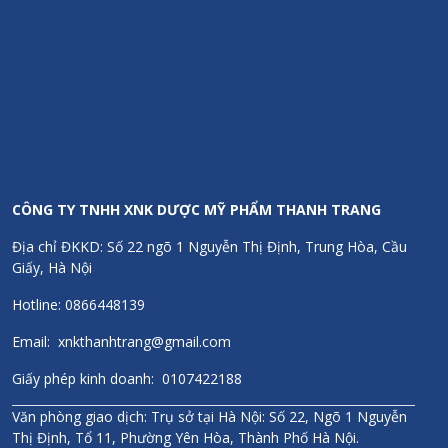
Hạn sử dụng
Hạn sử dụng ghi trên sản phẩm.
Thông tin thương hiệu
Sanct Bernhard là một trong những hãng sản xuất dược mỹ
phẩm hàng đầu tại Đức và Châu Âu. Thành lập từ năm 1903
với hơn 117 năm đồng hành phát triển cùng sức khỏe con
CÔNG TY TNHH XNK DƯỢC MỸ PHẨM THANH TRANG
người. Là một trong những thương hiệu lâu đời và có chất
Địa chỉ ĐKKD: Số 22 ngõ 1 Nguyễn Thị Định, Trung Hòa, Cầu
lượng sản phẩm tốt bậc nhất Châu Âu. Được phân phối tại hơn
Giấy, Hà Nội
100 Quốc gia trên thế giới trong đó có hơn 30 nước Châu Âu.
Thanh Trang Pharma tự hào là đơn vị phân phối các sản phẩm
Hotline: 0866448139
dược mỹ phẩm từ hãng dược phẩm Sanct Bernhard của CHLB
Đức tại Việt Nam.
Email: xnkthanhtrang@gmail.com
Giấy phép kinh doanh: 0107422188
Chính sách
Văn phòng giao dịch: Trụ sở tại Hà Nội: Số 22, Ngõ 1 Nguyễn
Hoàn tiền 300% nếu phát hiện hàng giả/kém chất lượng
Thị Định, Tổ 11, Phường Yên Hòa, Thành Phố Hà Nội.
Chính hãng 100%