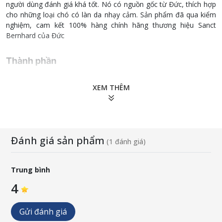
người dùng đánh giá khá tốt. Nó có nguồn gốc từ Đức, thích hợp
cho những loại chó có làn da nhạy cảm. Sản phẩm đã qua kiểm
nghiệm, cam kết 100% hàng chính hãng thương hiệu Sanct
Bernhard của Đức
Thành phần
Aqua, Sodium Laureth Sulfate, Coco-Glucoside, Lauryl
XEM THÊM
Glucoside, Sodium Chloride, Sodium Cocoyl Glutamate,
Betaine, Glyceryl Caprylate, Simmondsia Chinensis Seed Oil,
Melaleuca Alternifolia Leaf Oil, Acacia Senegal Gum, Cassia
Angustifolia Seed Polysaccharide, Panthenol, Glyceryl Oleate,
Urea, Laurdimonium Hydroxypropyl Hydrolyzed Wheat Protein,
Đánh giá sản phẩm
Tocopherol, Sodium Citrate, Aspartic Acid, Glutamic Acid,
(1 đánh giá)
Alanine, Dextrin, Xanthan Gum, Sucrose, Citric Acid, Allantoin,
Ascorbyl Palmitate, Lecithin, Fructose, Glucose, Hexylene
Trung bình
Glycol, Potassium Sorbate, Propylene Glycol, Benzoic Acid,
Dehydroacetic Acid, Isopropyl Alcohol, Hydrogenated Palm
4
Glycerides Citrate, Phenoxyethanol.
Gửi đánh giá
Quy cách: 250ml