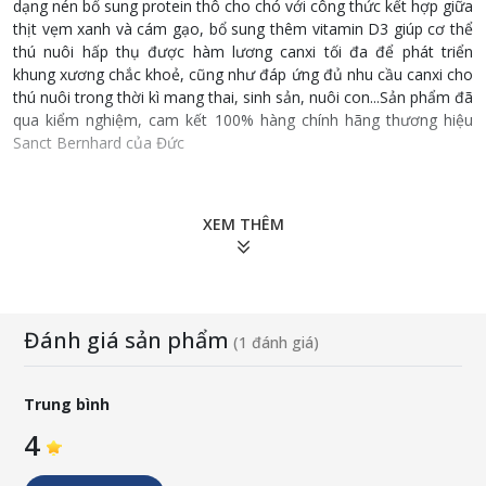
dạng nén bổ sung protein thô cho chó với công thức kết hợp giữa
thịt vẹm xanh và cám gạo, bổ sung thêm vitamin D3 giúp cơ thể
thú nuôi hấp thụ được hàm lương canxi tối đa để phát triển
khung xương chắc khoẻ, cũng như đáp ứng đủ nhu cầu canxi cho
thú nuôi trong thời kì mang thai, sinh sản, nuôi con...Sản phẩm đã
qua kiểm nghiệm, cam kết 100% hàng chính hãng thương hiệu
Sanct Bernhard của Đức
Thành phần
XEM THÊM
Thành phần phân tích: 68,9% protein thô, 8,6% chất béo thô,
5,9% tro thô, 0,3% chất xơ thô.
Thành phần: Chiết xuất thịt vẹm xanh 82,9%, gelatin, cám gạo.
Trong mỗi kg chứa chiết xuất vẹm xanh 829 g (trong đó
glycosaminoglycan 20 g), gelatin 163 g
Đánh giá sản phẩm
(1 đánh giá)
Phụ gia: chất chống đông vón magie stearat.
Quy cách: 170 viên/ lọ
Trung bình
4