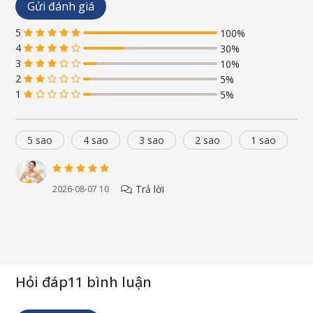
Gửi đánh giá
5
100%
4
30%
3
10%
2
5%
1
5%
5 sao
4 sao
3 sao
2 sao
1 sao
Trả lời
2026-08-07 10
Hỏi đáp
11 bình luận
Công dụng
Vẹm xanh (Perna channeliculus) chứa tỷ lệ