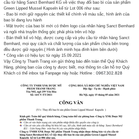
cầu từ hãng Sanct Bernhard KG về việc thay đổi bao bì của sản phẩm
Green Lipped Mussel Kapseln kể từ Lot 006 như sau:
- Bao bì mới giữ nguyên các thiết kế chính về màu sắc, hình ảnh của
bao bì đang lưu hành
- Mặt trước của bao bì mới có thêm logo của nhãn hàng Sanct Bernhard
và ngôi nhà truyền thống góc phải phía trên vỏ hộp
- Bản thiết kế vỏ hộp, được cung cấp và yêu cầu từ nhãn hàng Sanct
Bernhard, mọi quy cách và chất lượng của sản phẩm chứa bên trong
đều được giữ nguyên.( Hình ảnh minh họa đính kèm bên dưới)
* Công văn có hiệu lực từ ngày 15.09.2021
Vậy Công ty Thanh Trang xin gửi thông báo đến toàn thể Quý Khách
Hàng, phòng ban của công ty được biết, mọi thông tin cần hỗ trợ Quý
0967.302.828
Khách có thể inbox tại Fanpage này hoặc Hotline :