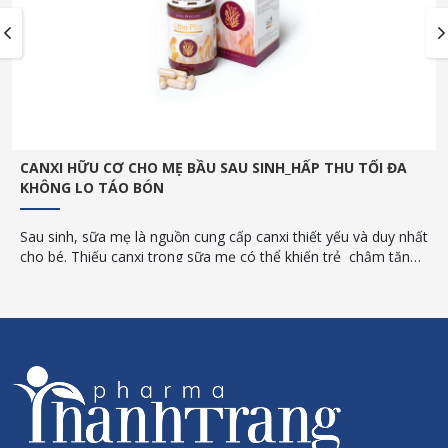
CANXI HỮU CƠ CHO MẸ BẦU SAU SINH_HẤP THU TỐI ĐA
KHÔNG LO TÁO BÓN
Sau sinh, sữa mẹ là nguồn cung cấp canxi thiết yếu và duy nhất
cho bé. Thiếu canxi trong sữa mẹ có thể khiến trẻ chậm tăng
trưởng, còi xương… Vì vậy, trong giai đoạn cho con bú mẹ cần
bổ sung canxi đầy đủ và đúng cách. Đặc biệt, Canxi hữu cơ cho
mẹ sau sinh là giải pháp toàn diện giúp tối đa hấp thu, không
gây táo bón.