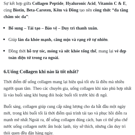
Sự kết hợp giữa
Collagen Peptide
,
Hyaluronic Acid
,
Vitamin C & E
,
cùng
Biotin, Beta-Caroten, Kẽm và Đồng
tạo nên
công thức “đa tầng
chăm sóc da”
:
Bổ sung – Tái tạo – Bảo vệ – Duy trì thanh xuân.
Giúp
làn da khỏe mạnh, căng mịn và rạng rỡ tự nhiên
.
Đồng thời
hỗ trợ tóc, móng và sức khỏe tổng thể
, mang lại
vẻ đẹp
toàn diện từ trong ra ngoài.
6.Uống Collagen khi nào là tốt nhất?
Thời điểm để uống collagen mang lại hiệu quả tối ưu là điều mà nhiều
người quan tâm. Theo các chuyên gia, uống collagen khi nào phù hợp nhất
là vào buổi sáng khi bụng đói hoặc buổi tối trước khi đi ngủ.
Buổi sáng, collagen giúp cung cấp năng lượng cho da bắt đầu một ngày
mới, trong khi buổi tối là thời điểm quá trình tái tạo và phục hồi diễn ra
mạnh mẽ nhất.
Ngoài ra, để uống collagen đúng cách, bạn có thể pha chế
nước uống collagen nước ấm hoặc lạnh, tùy sở thích, nhưng cần duy trì
thói quen đều đặn hàng ngày.