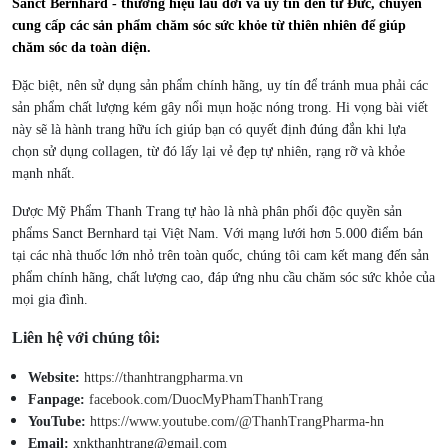
Sanct Bernhard - thương hiệu lâu đời và uy tín đến từ Đức, chuyên
cung cấp các sản phẩm chăm sóc sức khỏe từ thiên nhiên để giúp
chăm sóc da toàn diện.
Đặc biệt, nên sử dụng sản phẩm chính hãng, uy tín để tránh mua phải các
sản phẩm chất lượng kém gây nổi mụn hoặc nóng trong. Hi vọng bài viết
này sẽ là hành trang hữu ích giúp bạn có quyết định đúng đắn khi lựa
chọn sử dụng collagen, từ đó lấy lại vẻ đẹp tự nhiên, rạng rỡ và khỏe
mạnh nhất.
Dược Mỹ Phẩm Thanh Trang tự hào là nhà phân phối độc quyền sản
phẩms Sanct Bernhard tại Việt Nam. Với mạng lưới hơn 5.000 điểm bán
tại các nhà thuốc lớn nhỏ trên toàn quốc, chúng tôi cam kết mang đến sản
phẩm chính hãng, chất lượng cao, đáp ứng nhu cầu chăm sóc sức khỏe của
mọi gia đình.
Liên hệ với chúng tôi:
Website:
https://thanhtrangpharma.vn
Fanpage:
facebook.com/DuocMyPhamThanhTrang
YouTube:
https://www.youtube.com/@ThanhTrangPharma-hn
Email:
xnkthanhtrang@gmail.com