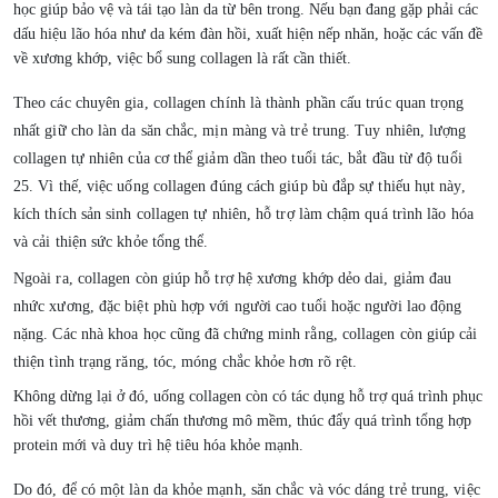
học giúp bảo vệ và tái tạo làn da từ bên trong. Nếu bạn đang gặp phải các
dấu hiệu lão hóa như da kém đàn hồi, xuất hiện nếp nhăn, hoặc các vấn đề
về xương khớp, việc bổ sung collagen là rất cần thiết.
Theo các chuyên gia, collagen chính là thành phần cấu trúc quan trọng
nhất giữ cho làn da săn chắc, mịn màng và trẻ trung. Tuy nhiên, lượng
collagen tự nhiên của cơ thể giảm dần theo tuổi tác, bắt đầu từ độ tuổi
25. Vì thế, việc uống collagen đúng cách giúp bù đắp sự thiếu hụt này,
kích thích sản sinh collagen tự nhiên, hỗ trợ làm chậm quá trình lão hóa
và cải thiện sức khỏe tổng thể.
Ngoài ra, collagen còn giúp hỗ trợ hệ xương khớp dẻo dai, giảm đau
nhức xương, đặc biệt phù hợp với người cao tuổi hoặc người lao động
nặng. Các nhà khoa học cũng đã chứng minh rằng, collagen còn giúp cải
thiện tình trạng răng, tóc, móng chắc khỏe hơn rõ rệt.
Không dừng lại ở đó, uống collagen còn có tác dụng hỗ trợ quá trình phục
hồi vết thương, giảm chấn thương mô mềm, thúc đẩy quá trình tổng hợp
protein mới và duy trì hệ tiêu hóa khỏe mạnh.
Do đó, để có một làn da khỏe mạnh, săn chắc và vóc dáng trẻ trung,
việc