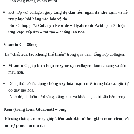
luôn căng mọng và ẩm mượt.
Kết hợp với collagen giúp
tăng độ đàn hồi
,
ngăn da khô sạm
, và
hỗ
trợ phục hồi hàng rào bảo vệ da
.
Sự kết hợp giữa
Collagen Peptide + Hyaluronic Acid
tạo nên
hiệu
ứng kép: cấp ẩm – tái tạo – chống lão hóa.
Vitamin C – 80mg
Là “
chất xúc tác không thể thiếu
” trong quá trình tổng hợp collagen.
Vitamin C
giúp
kích hoạt enzyme tạo collagen
, làm da sáng và đều
màu hơn.
Đồng thời có tác dụng
chống oxy hóa mạnh mẽ
, trung hòa các gốc tự
do gây lão hóa.
Nhờ đó, da luôn tươi sáng, căng mịn và khỏe mạnh từ sâu bên trong.
Kẽm (trong Kẽm Gluconat) – 5mg
Khoáng chất quan trọng giúp
kiểm soát dầu nhờn
,
giảm mụn viêm
, và
hỗ trợ phục hồi mô da
.