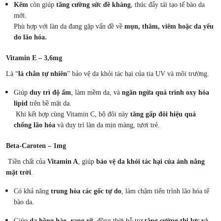
Kẽm
còn giúp
tăng cường sức đề kháng
, thúc đẩy tái tạo tế bào da
mới.
Phù hợp với làn da đang gặp vấn đề về
mụn, thâm, viêm hoặc da yếu
do lão hóa.
Vitamin E – 3,6mg
Là “
lá chắn tự nhiên
” bảo vệ da khỏi tác hại của tia UV và môi trường.
Giúp
duy trì độ ẩm
, làm mềm da, và
ngăn ngừa quá trình oxy hóa
lipid
trên bề mặt da.
Khi kết hợp cùng Vitamin C, bộ đôi này
tăng gấp đôi hiệu quả
chống lão hóa
và duy trì làn da mịn màng, tươi trẻ.
Beta-Caroten – 1mg
Tiền chất của
Vitamin A
, giúp
bảo vệ da khỏi tác hại của ánh nắng
mặt trời
.
Có khả năng
trung hòa các gốc tự do
, làm chậm tiến trình lão hóa tế
bào da.
Giúp
da hồng hào, rạng rỡ
, đồng thời hỗ trợ
tăng cường thị lực và