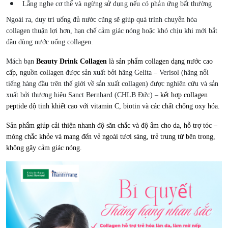
Lắng nghe cơ thể và ngừng sử dụng nếu có phản ứng bất thường
Ngoài ra, duy trì uống đủ nước cũng sẽ giúp quá trình chuyển hóa
collagen thuận lợi hơn, hạn chế cảm giác nóng hoặc khó chịu khi mới bắt
đầu dùng nước uống collagen.
Mách bạn
Beauty Drink Collagen
là sản phẩm collagen dạng nước cao
cấp,
nguồn collagen được sản xuất bởi hãng Gelita – Verisol (hãng nổi
tiếng hàng đầu trên thế giới về sản xuất collagen)
được nghiên cứu và sản
xuất bởi thương hiệu Sanct Bernhard (CHLB Đức) –
kết hợp collagen
peptide độ tinh khiết cao với vitamin C, biotin và các chất chống oxy hóa.
Sản phẩm giúp cải thiện nhanh độ săn chắc và độ ẩm cho da, hỗ trợ tóc –
móng chắc khỏe và mang đến vẻ ngoài tươi sáng, trẻ trung từ bên trong,
không gây cảm giác nóng.