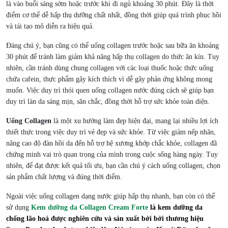
là vào buổi sáng sớm hoặc trước khi đi ngủ khoảng 30 phút. Đây là thời
điểm cơ thể dễ hấp thụ dưỡng chất nhất, đồng thời giúp quá trình phục hồi
và tái tạo mô diễn ra hiệu quả.
Đáng chú ý, bạn cũng có thể uống collagen trước hoặc sau bữa ăn khoảng
30 phút để tránh làm giảm khả năng hấp thụ collagen do thức ăn kín. Tuy
nhiên, cần tránh dùng chung collagen với các loại thuốc hoặc thức uống
chứa cafein, thực phẩm gây kích thích vì dễ gây phản ứng không mong
muốn. Việc duy trì thói quen uống collagen nước đúng cách sẽ giúp bạn
duy trì làn da sáng mịn, săn chắc, đồng thời hỗ trợ sức khỏe toàn diện.
Uống Collagen
là một xu hướng làm đẹp hiện đại, mang lại nhiều lợi ích
thiết thực trong việc duy trì vẻ đẹp và sức khỏe. Từ việc giảm nếp nhăn,
nâng cao độ đàn hồi da đến hỗ trợ hệ xương khớp chắc khỏe, collagen đã
chứng minh vai trò quan trọng của mình trong cuộc sống hàng ngày. Tuy
nhiên, để đạt được kết quả tối ưu, bạn cần chú ý cách uống collagen, chọn
sản phẩm chất lượng và đúng thời điểm.
Ngoài việc uống collagen dạng nước giúp hấp thụ nhanh, bạn còn có thể
sử dụng
Kem dưỡng da Collagen Cream Forte
là kem dưỡng da
chống lão hoá được nghiên cứu và sản xuất bởi bởi thương hiệu