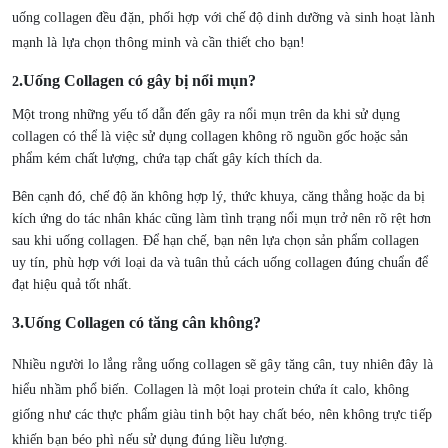
uống collagen đều đặn, phối hợp với chế độ dinh dưỡng và sinh hoạt lành
mạnh là lựa chọn thông minh và cần thiết cho bạn!
.Uống Collagen có gây bị nổi mụn?
2
Một trong những yếu tố dẫn đến gây ra nổi mụn trên da khi sử dụng
collagen có thể là việc sử dụng collagen không rõ nguồn gốc hoặc sản
phẩm kém chất lượng, chứa tạp chất gây kích thích da.
Bên cạnh đó, chế độ ăn không hợp lý, thức khuya, căng thẳng hoặc da bị
kích ứng do tác nhân khác cũng làm tình trạng nổi mụn trở nên rõ rệt hơn
sau khi uống collagen. Để hạn chế, bạn nên lựa chọn sản phẩm collagen
uy tín, phù hợp với loại da và tuân thủ cách uống collagen đúng chuẩn để
đạt hiệu quả tốt nhất.
3.Uống Collagen có tăng cân không?
Nhiều người lo lắng rằng uống collagen sẽ gây tăng cân, tuy nhiên đây là
hiểu nhầm phổ biến.
Collagen là một loại protein chứa ít calo
, không
giống như các thực phẩm giàu tinh bột hay chất béo, nên không trực tiếp
khiến bạn béo phì nếu sử dụng đúng liều lượng.