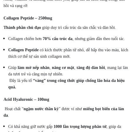
hồi và rạng rỡ.
Collagen Peptide – 2500mg
Thành phần chủ đạo
giúp duy trì cấu trúc da săn chắc và đàn hồi.
Collagen chiếm hơn
70% cấu trúc da
, nhưng giảm dần theo tuổi tác.
Collagen Peptide
có kích thước phân tử nhỏ, dễ hấp thu vào máu, kích
thích cơ thể tự sản sinh collagen mới.
Giúp
làm mờ nếp nhăn
,
nâng cơ mặt
,
tăng độ đàn hồi
, mang lại làn
da tươi trẻ và căng mịn tự nhiên.
Đây là yếu tố
“vàng” trong công thức giúp chống lão hóa da hiệu
quả.
Acid Hyaluronic – 100mg
Hoạt chất “
ngậm nước thần kỳ
” được ví như
miếng bọt biển của làn
da
.
Có khả năng giữ nước gấp
1000 lần trọng lượng phân tử
, giúp da