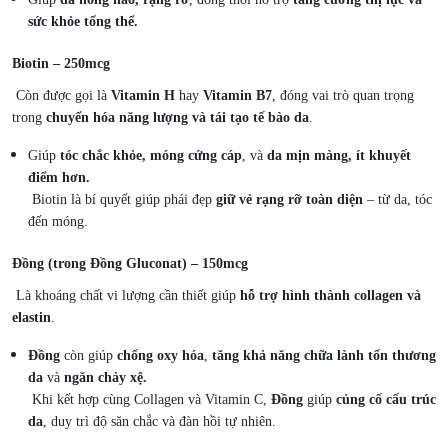
sức khỏe tổng thể.
Biotin – 250mcg
Còn được gọi là
Vitamin H
hay
Vitamin B7
, đóng vai trò quan trọng
trong
chuyển hóa năng lượng và tái tạo tế bào da
.
Giúp
tóc chắc khỏe, móng cứng cáp
, và
da mịn màng, ít khuyết
điểm hơn.
Biotin là bí quyết giúp phái đẹp
giữ vẻ rạng rỡ toàn diện
– từ da, tóc
đến móng.
Đồng (trong Đồng Gluconat) – 150mcg
Là khoáng chất vi lượng cần thiết giúp
hỗ trợ hình thành collagen và
elastin
.
Đồng
còn giúp
chống oxy hóa
,
tăng khả năng chữa lành tổn thương
da
và
ngăn chảy xệ.
Khi kết hợp cùng Collagen và Vitamin C,
Đồng
giúp
củng cố cấu trúc
da
, duy trì độ săn chắc và đàn hồi tự nhiên.