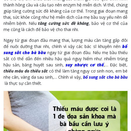
thành hồng cầu và cấu tạo nên enzym hệ miễn dịch. Vì thế, chúng
giúp tăng cường sức đề kháng của cơ thể. Trong giai đoạn mang
thai, sức khỏe cũng như hệ miễn dịch của mẹ bầu suy yếu nên dễ
nhiễm bệnh. Nếu
tăng cường sức đề kháng
, bảo vệ cơ thể của
mẹ cũng là cách để bảo vệ cho thai nhi.
Ngay từ giai đoạn đầu mang thai, lượng máu cần tăng gấp đôi
để nuôi dưỡng thai nhi, chính vì vậy các bác sĩ khuyên nên
bổ
sung sắt cho bà bầu
ngay từ giai đoạn đầu. Nếu mẹ bầu thiếu
sắt có thể dẫn đến nhiều hậu quả nguy hiểm như: nhiễm trùng
hậu sản, băng huyết sau sinh,
suy nhược cơ thể
,… Đặc biệt,
thiếu máu do thiếu sắt
có thể làm tăng nguy cơ sinh non, em bé
nhẹ cân, vàng da sau sinh,… Chính vì vậy,
bổ sung sắt cho bà bầu
là thực sự cần thiết.