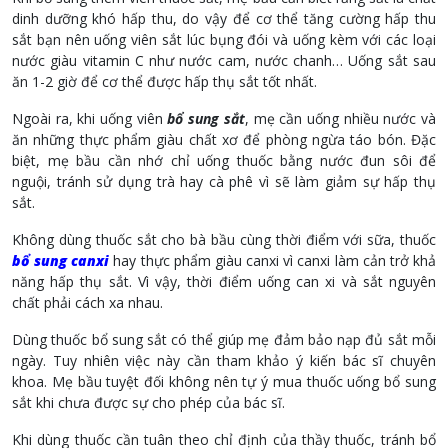
dinh dưỡng khó hấp thu, do vậy để cơ thể tăng cường hấp thu
sắt bạn nên uống viên sắt lúc bụng đói và uống kèm với các loại
nước giàu vitamin C như nước cam, nước chanh… Uống sắt sau
ăn 1-2 giờ để cơ thể được hấp thụ sắt tốt nhất.
Ngoài ra, khi uống viên
bổ sung sắt
, mẹ cần uống nhiều nước và
ăn những thực phẩm giàu chất xơ để phòng ngừa táo bón. Đặc
biệt, mẹ bầu cần nhớ chỉ uống thuốc bằng nước đun sôi để
nguội, tránh sử dụng trà hay cà phê vì sẽ làm giảm sự hấp thụ
sắt.
Không dùng thuốc sắt cho bà bầu cùng thời điểm với sữa, thuốc
bổ sung canxi
hay thực phẩm giàu canxi vì canxi làm cản trở khả
năng hấp thụ sắt. Vì vậy, thời điểm uống can xi và sắt nguyên
chất phải cách xa nhau.
Dùng thuốc bổ sung sắt có thể giúp mẹ đảm bảo nạp đủ sắt mỗi
ngày. Tuy nhiên việc này cần tham khảo ý kiến bác sĩ chuyên
khoa. Mẹ bầu tuyệt đối không nên tự ý mua thuốc uống bổ sung
sắt khi chưa được sự cho phép của bác sĩ.
Khi dùng thuốc cần tuân theo chỉ định của thầy thuốc, tránh bổ