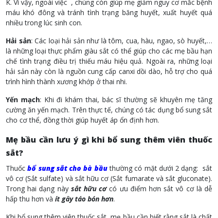
K. Vì vậy, ngoài việc , chúng còn giúp mẹ giảm nguy cơ mắc bệnh
máu khó đông và tránh tình trạng băng huyết, xuất huyết quá
nhiều trong lúc sinh con.
Hải sản
: Các loại hải sản như là tôm, cua, hàu, ngao, sò huyết,…
là những loại thực phẩm giàu sắt có thể giúp cho các mẹ bầu hạn
chế tình trạng điều trị thiếu máu hiệu quả. Ngoài ra, những loại
hải sản này còn là nguồn cung cấp canxi dồi dào, hỗ trợ cho quá
trình hình thành xương khớp ở thai nhi.
Yến mạch
: Khi đi khám thai, bác sĩ thường sẽ khuyên mẹ tăng
cường ăn yến mạch. Trên thực tế, chúng có tác dụng bổ sung sắt
cho cơ thể, đồng thời giúp huyết áp ổn định hơn.
Mẹ bầu cần lưu ý gì khi bổ sung thêm viên thuốc
sắt?
Thuốc
bổ sung sắt cho bà bầu
thường có mặt dưới 2 dạng: sắt
vô cơ (Sắt sulfate) và sắt hữu cơ (Sắt fumarate và sắt gluconate).
Trong hai dạng này
sắt hữu cơ
có ưu điểm hơn sắt vô cơ là dễ
hấp thu hơn và
ít gây táo bón hơn
.
Khi bổ sung thêm viên thuốc sắt, mẹ bầu cần biết rằng sắt là chất