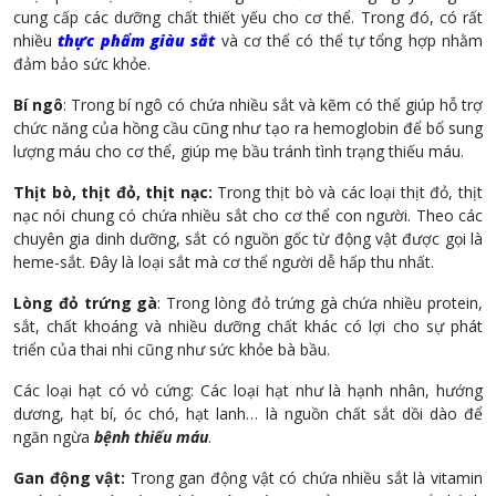
cung cấp các dưỡng chất thiết yếu cho cơ thể. Trong đó, có rất
nhiều
thực phẩm giàu sắt
và cơ thể có thể tự tổng hợp nhằm
đảm bảo sức khỏe.
Bí ngô
: Trong bí ngô có chứa nhiều sắt và kẽm có thể giúp hỗ trợ
chức năng của hồng cầu cũng như tạo ra hemoglobin để bổ sung
lượng máu cho cơ thể, giúp mẹ bầu tránh tình trạng thiếu máu.
Thịt bò, thịt đỏ, thịt nạc:
Trong thịt bò và các loại thịt đỏ, thịt
nạc nói chung có chứa nhiều sắt cho cơ thể con người. Theo các
chuyên gia dinh dưỡng, sắt có nguồn gốc từ động vật được gọi là
heme-sắt. Đây là loại sắt mà cơ thể người dễ hấp thu nhất.
Lòng đỏ trứng gà
: Trong lòng đỏ trứng gà chứa nhiều protein,
sắt, chất khoáng và nhiều dưỡng chất khác có lợi cho sự phát
triển của thai nhi cũng như sức khỏe bà bầu.
Các loại hạt có vỏ cứng: Các loại hạt như là hạnh nhân, hướng
dương, hạt bí, óc chó, hạt lanh… là nguồn chất sắt dồi dào để
ngăn ngừa
bệnh thiếu máu
.
Gan động vật:
Trong gan động vật có chứa nhiều sắt là vitamin