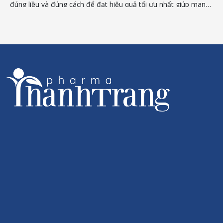
Vitamin D3 cho trẻ sơ sinh uống mấy giọt là vấn đề được rất
p mang
nhiều mẹ Việt quan tâm hiện nay. Hãy cùng tìm hiểu ngay 
bài viết sau.