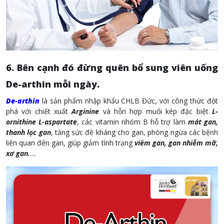
6. Bên cạnh đó đừng quên bổ sung viên uống
De-arthin mỗi ngày.
De-arthin
là sản phẩm nhập khẩu CHLB Đức, với công thức đột
phá với chiết xuất
Arginine
và hỗn hợp muối kép đặc biệt
L-
ornithine L-aspartate
, các vitamin nhóm B hỗ trợ làm
mát gan,
thanh lọc gan
, tăng sức đề kháng cho gan, phòng ngừa các bệnh
liên quan đến gan, giúp giảm tình trạng
viêm gan, gan nhiễm mỡ,
xơ gan.
....