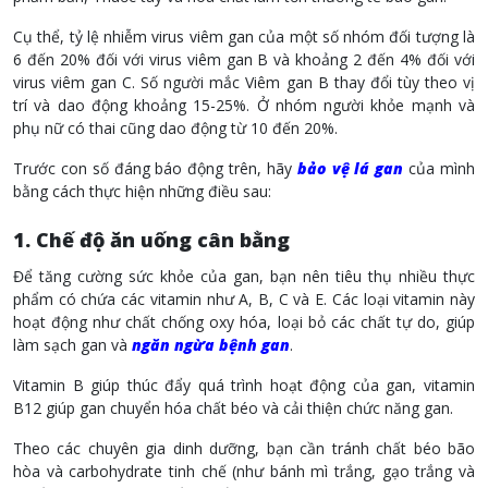
Cụ thể, tỷ lệ nhiễm virus viêm gan của một số nhóm đối tượng là
6 đến 20% đối với virus viêm gan B và khoảng 2 đến 4% đối với
virus viêm gan C. Số người mắc Viêm gan B thay đổi tùy theo vị
trí và dao động khoảng 15-25%. Ở nhóm người khỏe mạnh và
phụ nữ có thai cũng dao động từ 10 đến 20%.
Trước con số đáng báo động trên, hãy
bảo vệ lá gan
của mình
bằng cách thực hiện những điều sau:
1. Chế độ ăn uống cân bằng
Để tăng cường sức khỏe của gan, bạn nên tiêu thụ nhiều thực
phẩm có chứa các vitamin như A, B, C và E. Các loại vitamin này
hoạt động như chất chống oxy hóa, loại bỏ các chất tự do, giúp
làm sạch gan và
ngăn ngừa bệnh gan
.
Vitamin B giúp thúc đẩy quá trình hoạt động của gan, vitamin
B12 giúp gan chuyển hóa chất béo và cải thiện chức năng gan.
Theo các chuyên gia dinh dưỡng, bạn cần tránh chất béo bão
hòa và carbohydrate tinh chế (như bánh mì trắng, gạo trắng và