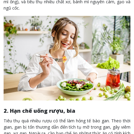
mì ống), và tiêu thụ nhiều chất xơ, bánh mì nguyên cám, gạo và
ngũ cốc.
2. Hạn chế uống rượu, bia
Tiêu thụ quá nhiều rượu có thể làm hỏng tế bào gan. Theo thời
gian, gan bị tổn thương dẫn đến tích tụ mỡ trong gan, gây viêm
gan, xơ gan. Ngoài ra, cần hạn chế ăn những thức ăn có tính kích