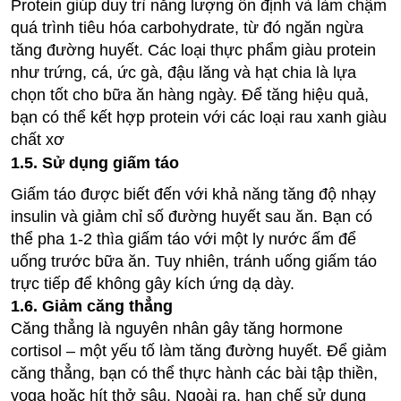
Protein giúp duy trì năng lượng ổn định và làm chậm
quá trình tiêu hóa carbohydrate, từ đó ngăn ngừa
tăng đường huyết. Các loại thực phẩm giàu protein
như trứng, cá, ức gà, đậu lăng và hạt chia là lựa
chọn tốt cho bữa ăn hàng ngày. Để tăng hiệu quả,
bạn có thể kết hợp protein với các loại rau xanh giàu
chất xơ
1.5. Sử dụng giấm táo
Giấm táo được biết đến với khả năng tăng độ nhạy
insulin và giảm chỉ số đường huyết sau ăn. Bạn có
thể pha 1-2 thìa giấm táo với một ly nước ấm để
uống trước bữa ăn. Tuy nhiên, tránh uống giấm táo
trực tiếp để không gây kích ứng dạ dày.
1.6. Giảm căng thẳng
Căng thẳng là nguyên nhân gây tăng hormone
cortisol – một yếu tố làm tăng đường huyết. Để giảm
căng thẳng, bạn có thể thực hành các bài tập thiền,
yoga hoặc hít thở sâu. Ngoài ra, hạn chế sử dụng