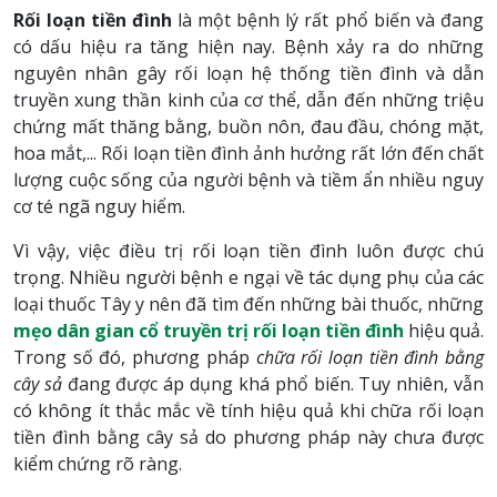
Rối loạn tiền đình
là một bệnh lý rất phổ biến và đang
có dấu hiệu ra tăng hiện nay. Bệnh xảy ra do những
nguyên nhân gây rối loạn hệ thống tiền đình và dẫn
truyền xung thần kinh của cơ thể, dẫn đến những triệu
chứng mất thăng bằng, buồn nôn, đau đầu, chóng mặt,
hoa mắt,... Rối loạn tiền đình ảnh hưởng rất lớn đến chất
lượng cuộc sống của người bệnh và tiềm ẩn nhiều nguy
cơ té ngã nguy hiểm.
Vì vậy, việc điều trị rối loạn tiền đình luôn được chú
trọng. Nhiều người bệnh e ngại về tác dụng phụ của các
loại thuốc Tây y nên đã tìm đến những bài thuốc, những
mẹo dân gian cổ truyền trị rối loạn tiền đình
hiệu quả.
Trong số đó, phương pháp
chữa rối loạn tiền đình bằng
cây sả
đang được áp dụng khá phổ biến. Tuy nhiên, vẫn
có không ít thắc mắc về tính hiệu quả khi chữa rối loạn
tiền đình bằng cây sả do phương pháp này chưa được
kiểm chứng rõ ràng.